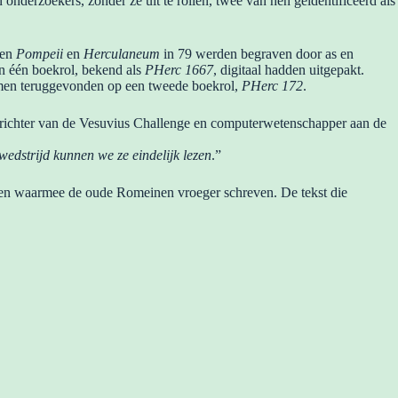
onderzoekers, zonder ze uit te rollen, twee van hen geïdentificeerd als
oen
Pompeii
en
Herculaneum
in 79 werden begraven door as en
n één boekrol, bekend als
PHerc
1667
, digitaal hadden uitgepakt.
mmen teruggevonden op een tweede boekrol,
PHerc 172
.
richter van de Vesuvius Challenge en computerwetenschapper aan de
edstrijd kunnen we ze eindelijk lezen
.”
rden waarmee de oude Romeinen vroeger schreven. De tekst die