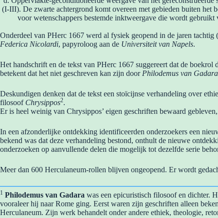
d. Oppervlakte-geconditioneerde weergave van het gereconstrueerde s
(I-III). De zwarte achtergrond komt overeen met gebieden buiten het 
voor wetenschappers bestemde inktweergave die wordt gebruikt v
Onderdeel van PHerc 1667 werd al fysiek geopend in de jaren tachtig (
Federica Nicolardi
, papyroloog aan de
Universiteit van Napels
.
Het handschrift en de tekst van PHerc 1667 suggereert dat de boekrol 
betekent dat het niet geschreven kan zijn door
Philodemus van Gadara
Deskundigen denken dat de tekst een stoïcijnse verhandeling over ethi
2
filosoof
Chrysippos
.
Er is heel weinig van Chrysippos’ eigen geschriften bewaard gebleven, d
In een afzonderlijke ontdekking identificeerden onderzoekers een nieu
bekend was dat deze verhandeling bestond, onthult de nieuwe ontdekkin
onderzoeken op aanvullende delen die mogelijk tot dezelfde serie beho
Meer dan 600 Herculaneum-rollen blijven ongeopend. Er wordt gedacht
1
Philodemus van Gadara
was een epicuristisch filosoof en dichter. 
vooraleer hij naar Rome ging. Eerst waren zijn geschriften alleen beke
Herculaneum. Zijn werk behandelt onder andere ethiek, theologie, retor