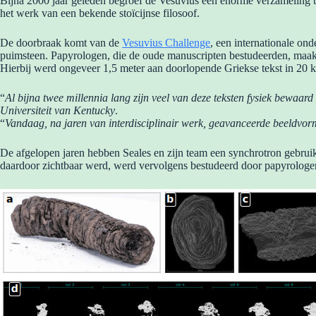
Bijna 2000 jaar geleden begroef de Vesuvius een enorme verzameling tek
het werk van een bekende stoïcijnse filosoof.
De doorbraak komt van de
Vesuvius Challenge
, een internationale on
puimsteen. Papyrologen, die de oude manuscripten bestudeerden, maakt
Hierbij werd ongeveer 1,5 meter aan doorlopende Griekse tekst in 
“
Al bijna twee millennia lang zijn veel van deze teksten fysiek bewaard
Universiteit van Kentucky
.
“
Vandaag, na jaren van interdisciplinair werk, geavanceerde beeldvorm
De afgelopen jaren hebben Seales en zijn team een synchrotron gebrui
daardoor zichtbaar werd, werd vervolgens bestudeerd door papyrologen,