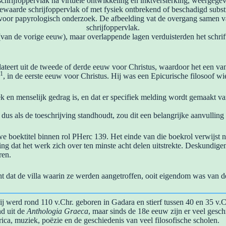
chrijfoppervlak na virtuele ontwikkeling en inktversterking, weergeg
bewaarde schrijfoppervlak of met fysiek ontbrekend of beschadigd subst
oor papyrologisch onderzoek. De afbeelding vat de overgang samen van
schrijfoppervlak.
van de vorige eeuw), maar overlappende lagen verduisterden het schrift
dateert uit de tweede of derde eeuw voor Christus, waardoor het een va
1
, in de eerste eeuw voor Christus. Hij was een Epicurische filosoof 
ek en menselijk gedrag is, en dat er specifiek melding wordt gemaakt v
us als de toeschrijving standhoudt, zou dit een belangrijke aanvulling z
we boektitel binnen rol PHerc 139. Het einde van die boekrol verwijst 
g dat het werk zich over ten minste acht delen uitstrekte. Deskundigen
ren.
 dat de villa waarin ze werden aangetroffen, ooit eigendom was van 
Hij werd rond 110 v.Chr. geboren in Gadara en stierf tussen 40 en 35 v
nd uit de
Anthologia Graeca
, maar sinds de 18e eeuw zijn er veel gesch
ica, muziek, poëzie en de geschiedenis van veel filosofische scholen.