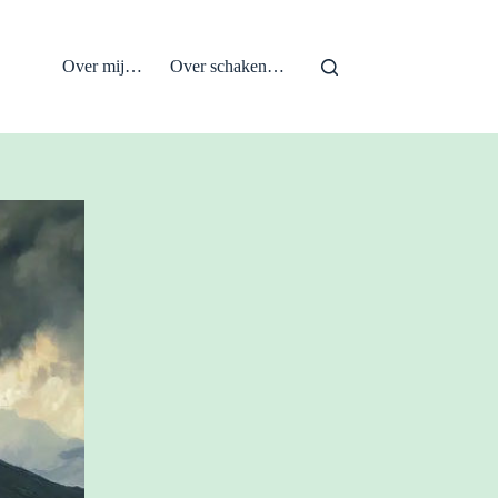
Over mij…
Over schaken…