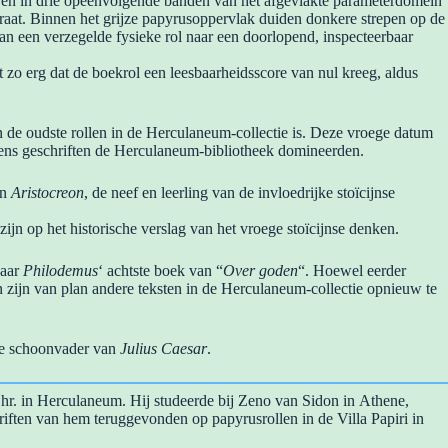
even in drie opeenvolgende banden van het afgevlakte parameterdomein
raat. Binnen het grijze papyrusoppervlak duiden donkere strepen op de
 een verzegelde fysieke rol naar een doorlopend, inspecteerbaar
 zo erg dat de boekrol een leesbaarheidsscore van nul kreeg, aldus
n de oudste rollen in de Herculaneum-collectie is. Deze vroege datum
wiens geschriften de Herculaneum-bibliotheek domineerden.
an
Aristocreon
, de neef en leerling van de invloedrijke stoïcijnse
ijn op het historische verslag van het vroege stoïcijnse denken.
naar
Philodemus
‘ achtste boek van “
Over goden
“. Hoewel eerder
 zijn van plan andere teksten in de Herculaneum-collectie opnieuw te
de schoonvader van
Julius Caesar
.
.Chr. in Herculaneum. Hij studeerde bij Zeno van Sidon in Athene,
riften van hem teruggevonden op papyrusrollen in de Villa Papiri in