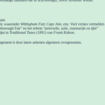
oormalige minnares die in
Scarborough, North Yorkshire
woont.
gaat.
air, waaronder
Wittingham Fair, Cape Ann
, enz. Veel versies vermelden
rborough Fair” en het refrein “
peterselie, salie, rozemarijn en tijm
”
ijnt in
Traditional Tunes
(1891) van
Frank Kidson
.
rangement is door latere artiesten algemeen overgenomen.