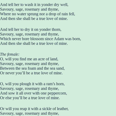
And tell her to wash it in yonder dry well,
Savoury, sage, rosemary and thyme,
Where no water sprung nor a drop of rain fell,
And then she shall be a true love of mine.
And tell her to dry it on yonder thorn,
Savoury, sage, rosemary and thyme,
Which never bore blossom since Adam was born,
And then she shall be a true love of mine.
The female:
O, will you find me an acre of land,
Savoury, sage, rosemary and thyme,
Between the sea foam and the sea sand,
Or never you’ll be a true love of mine.
O, will you plough it with a ram’s horn,
Savoury, sage, rosemary and thyme,
And sow it all over with one peppercorn,
Or else you’ll be a true love of mine.
Or will you reap it with a sickle of leather,
Savoury, sage, rosemary and thyme,