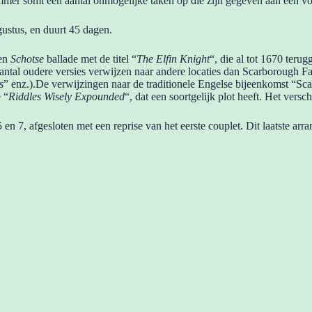
mer somt een aantal onmogelijke taken op die zijn gegeven aan een v
gustus, en duurt 45 dagen.
een
Schotse
ballade met de titel “
The Elfin Knight
“, die al tot 1670 terug
aantal oudere versies verwijzen naar andere locaties dan Scarborough F
s
” enz.).De verwijzingen naar de traditionele Engelse bijeenkomst “Sca
 “
Riddles Wisely Expounded
“, dat een soortgelijk plot heeft. Het versch
en 7, afgesloten met een reprise van het eerste couplet. Dit laatste ar