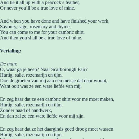
And tie it all up with a peacock’s feather,
Or never you’ll be a true love of mine.
And when you have done and have finished your work,
Savoury, sage, rosemary and thyme,
You can come to me for your cambric shirt,
And then you shall be a true love of mine.
Vertaling:
De man:
O, waar ga je heen? Naar Scarborough Fair?
Hartig, salie, rozemarijn en tijm,
Doe de groeten van mij aan een meisje dat daar woont,
Want ooit was ze een ware liefde van mij.
En zeg haar dat ze een cambric shirt voor me moet maken,
Hartig, salie, rozemarijn en tijm,
Zonder naad of handwerk,
En dan zal ze een ware liefde voor mij zijn.
En zeg haar dat ze het daarginds goed droog moet wassen
Hartig, salie, rozemarijn en tijm,