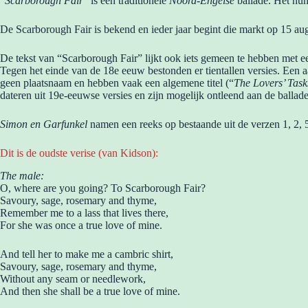
“
Scarborough Fair
” is een traditionele
Noord-Engelse
ballade. Het num
De Scarborough Fair is bekend en ieder jaar begint die markt op 15 au
De tekst van “Scarborough Fair” lijkt ook iets gemeen te hebben met 
Tegen het einde van de 18e eeuw bestonden er tientallen versies. Een 
geen plaatsnaam en hebben vaak een algemene titel (“
The Lovers’ Task
dateren uit 19e-eeuwse versies en zijn mogelijk ontleend aan de ballade
Simon en Garfunkel
namen een reeks op bestaande uit de verzen 1, 2, 5 
Dit is de oudste verise (van Kidson):
The male:
O, where are you going? To Scarborough Fair?
Savoury, sage, rosemary and thyme,
Remember me to a lass that lives there,
For she was once a true love of mine.
And tell her to make me a cambric shirt,
Savoury, sage, rosemary and thyme,
Without any seam or needlework,
And then she shall be a true love of mine.