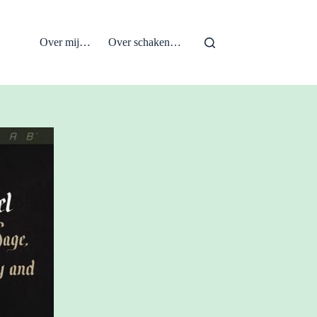
Over mij…
Over schaken…