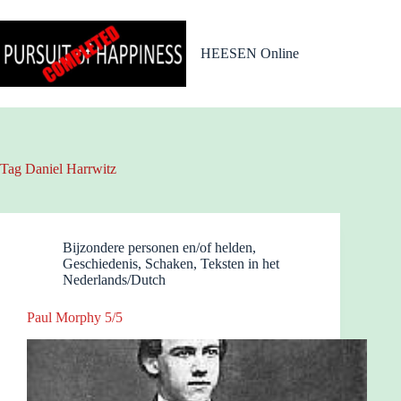
Ga
naar
de
HEESEN Online
inhoud
Tag
Daniel Harrwitz
Bijzondere personen en/of helden
,
Geschiedenis
,
Schaken
,
Teksten in het
Nederlands/Dutch
Paul Morphy 5/5