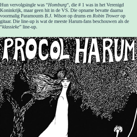
Hun vervolgsingle was “
Homburg
“, die # 1 was in het Verenigd
Koninkrijk, maar geen hit in de VS. Die opname bevatte daarna
voormalig Paramounts
B.J. Wilson
op drums en
Robin Trower
op
gitaar. Die line-up is wat de meeste Harum-fans beschouwen als de
“
klassieke
” line-up.