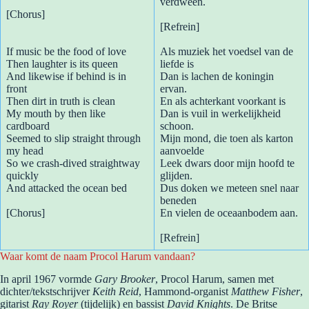
verdween.
[Chorus]
[Refrein]
If music be the food of love
Als muziek het voedsel van de
Then laughter is its queen
liefde is
And likewise if behind is in
Dan is lachen de koningin
front
ervan.
Then dirt in truth is clean
En als achterkant voorkant is
My mouth by then like
Dan is vuil in werkelijkheid
cardboard
schoon.
Seemed to slip straight through
Mijn mond, die toen als karton
my head
aanvoelde
So we crash-dived straightway
Leek dwars door mijn hoofd te
quickly
glijden.
And attacked the ocean bed
Dus doken we meteen snel naar
beneden
[Chorus]
En vielen de oceaanbodem aan.
[Refrein]
Waar komt de naam Procol Harum vandaan?
In april 1967 vormde
Gary Brooker
, Procol Harum, samen met
dichter/tekstschrijver
Keith Reid
, Hammond-organist
Matthew Fisher
,
gitarist
Ray Royer
(tijdelijk) en bassist
David Knights
. De Britse