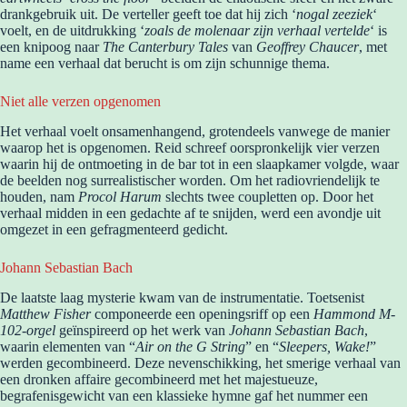
drankgebruik uit. De verteller geeft toe dat hij zich ‘
nogal zeeziek
‘
voelt, en de uitdrukking ‘
zoals de molenaar zijn verhaal vertelde
‘ is
een knipoog naar
The Canterbury Tales
van
Geoffrey Chaucer
, met
name een verhaal dat berucht is om zijn schunnige thema.
Niet alle verzen opgenomen
Het verhaal voelt onsamenhangend, grotendeels vanwege de manier
waarop het is opgenomen. Reid schreef oorspronkelijk vier verzen
waarin hij de ontmoeting in de bar tot in een slaapkamer volgde, waar
de beelden nog surrealistischer worden. Om het radiovriendelijk te
houden, nam
Procol Harum
slechts twee coupletten op. Door het
verhaal midden in een gedachte af te snijden, werd een avondje uit
omgezet in een gefragmenteerd gedicht.
Johann Sebastian Bach
De laatste laag mysterie kwam van de instrumentatie. Toetsenist
Matthew Fisher
componeerde een openingsriff op een
Hammond M-
102-orgel
geïnspireerd op het werk van
Johann Sebastian Bach
,
waarin elementen van “
Air on the G String
” en “
Sleepers, Wake!
”
werden gecombineerd. Deze nevenschikking, het smerige verhaal van
een dronken affaire gecombineerd met het majestueuze,
begrafenisgewicht van een klassieke hymne gaf het nummer een