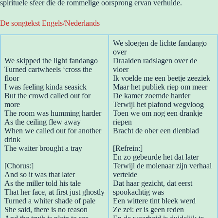
spirituele sfeer die de rommelige oorsprong ervan verhulde.
De songtekst Engels/Nederlands
We sloegen de lichte fandango
over
We skipped the light fandango
Draaiden radslagen over de
Turned cartwheels ‘cross the
vloer
floor
Ik voelde me een beetje zeeziek
I was feeling kinda seasick
Maar het publiek riep om meer
But the crowd called out for
De kamer zoemde harder
more
Terwijl het plafond wegvloog
The room was humming harder
Toen we om nog een drankje
As the ceiling flew away
riepen
When we called out for another
Bracht de ober een dienblad
drink
The waiter brought a tray
[Refrein:]
En zo gebeurde het dat later
[Chorus:]
Terwijl de molenaar zijn verhaal
And so it was that later
vertelde
As the miller told his tale
Dat haar gezicht, dat eerst
That her face, at first just ghostly
spookachtig was
Turned a whiter shade of pale
Een wittere tint bleek werd
She said, there is no reason
Ze zei: er is geen reden