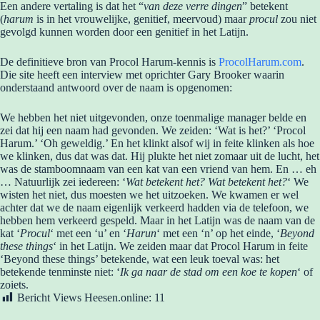
Een andere vertaling is dat het “
van deze verre dingen
” betekent
(
harum
is in het vrouwelijke, genitief, meervoud) maar
procul
zou niet
gevolgd kunnen worden door een genitief in het Latijn.
De definitieve bron van Procol Harum-kennis is
ProcolHarum.com
.
Die site heeft een interview met oprichter Gary Brooker waarin
onderstaand antwoord over de naam is opgenomen:
We hebben het niet uitgevonden, onze toenmalige manager belde en
zei dat hij een naam had gevonden. We zeiden: ‘Wat is het?’ ‘Procol
Harum.’ ‘Oh geweldig.’ En het klinkt alsof wij in feite klinken als hoe
we klinken, dus dat was dat. Hij plukte het niet zomaar uit de lucht, het
was de stamboomnaam van een kat van een vriend van hem. En … eh
… Natuurlijk zei iedereen: ‘
Wat betekent het? Wat betekent het?
‘ We
wisten het niet, dus moesten we het uitzoeken. We kwamen er wel
achter dat we de naam eigenlijk verkeerd hadden via de telefoon, we
hebben hem verkeerd gespeld. Maar in het Latijn was de naam van de
kat ‘
Procul
‘ met een ‘u’ en ‘
Harun
‘ met een ‘n’ op het einde, ‘
Beyond
these things
‘ in het Latijn. We zeiden maar dat Procol Harum in feite
‘Beyond these things’ betekende, wat een leuk toeval was: het
betekende tenminste niet: ‘
Ik ga naar de stad om een koe te kopen
‘ of
zoiets.
Bericht Views Heesen.online:
11