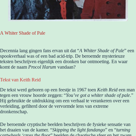
A Whiter Shade of Pale
Decennia lang gingen fans ervan uit dat “
A Whiter Shade of Pale
” een
spookverhaal was of een bad acid-trip. De beroemde mysterieuze
teksten beschrijven eigenlijk een dronken bar ontmoeting. En waar
komt de naam
Procol Harum
vandaan?
Tekst van Keith Reid
De tekst werd geboren op een feestje in 1967 toen
Keith Reid
een man
tegen een vrouw hoorde zeggen: “
You’ve got a whiter shade of pale
.”
Hij gebruikte de uitdrukking om een verhaal te verankeren over een
verleiding, gefilterd door de vervormde lens van extreme
dronkenschap.
De beroemde cryptische beelden beschrijven de fysieke sensatie van
het draaien van de kamer. “
Skipping the light fandango
” en “
turning
cartwheels ‘cross the floor
” beelden de chaotische sfeer en het zware