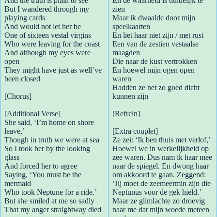
And the truth is plain to see
En de waarheid is duidelijk te
But I wandered through my
zien
playing cards
Maar ik dwaalde door mijn
And would not let her be
speelkaarten
One of sixteen vestal virgins
En liet haar niet zijn / met rust
Who were leaving for the coast
Een van de zestien vestaalse
And although my eyes were
maagden
open
Die naar de kust vertrokken
They might have just as well’ve
En hoewel mijn ogen open
been closed
waren
Hadden ze net zo goed dicht
[Chorus]
kunnen zijn
[Additional Verse]
[Refrein]
She said, ‘I’m home on shore
leave,’
[Extra couplet]
Though in truth we were at sea
Ze zei: ‘Ik ben thuis met verlof,’
So I took her by the looking
Hoewel we in werkelijkheid op
glass
zee waren. Dus nam ik haar mee
And forced her to agree
naar de spiegel. En dwong haar
Saying, ‘You must be the
om akkoord te gaan. Zeggend:
mermaid
‘Jij moet de zeemeermin zijn die
Who took Neptune for a ride.’
Neptunus voor de gek hield.’
But she smiled at me so sadly
Maar ze glimlachte zo droevig
That my anger straightway died
naar me dat mijn woede meteen