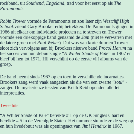
rockband, uit
Southend, Engeland
, trad voor het eerst op als
The
Paramounts
.
Robin Trower
vormde de Paramounts en zou later zijn
Westcliff High
School
-vriend Gary Brooker erbij betrekken. De Paramounts gingen in
1966 uit elkaar om individuele projecten na te streven en Trower
vormde een driekoppige band genaamd de
Jam
(niet te verwarren met
de latere groep met
Paul Weller
). Dat was van korte duur en Trower
sloot zich vervolgens aan bij Brookers nieuwe band
Procol Harum
na
het succes van hun debuutsingle “
A Whiter Shade of Pale
” in 1967 en
bleef bij hen tot 1971. Hij verschijnt op de eerste vijf albums van de
groep.
De band neemt sinds 1967 op en toert in verschillende incarnaties.
Brookers zang werd vaak aangezien als die van een zwarte “
soul
” -
zanger. De mysterieuze teksten van Keith Reid openden allerlei
interpretaties.
Twee hits
“A Whiter Shade of Pale” bereikte # 1 op de UK Singles Chart en
bereikte # 5 in de Verenigde Staten. Het nummer stuurde ze de weg op
en hun livedebuut was als openingsact van
Jimi Hendrix
in 1967.