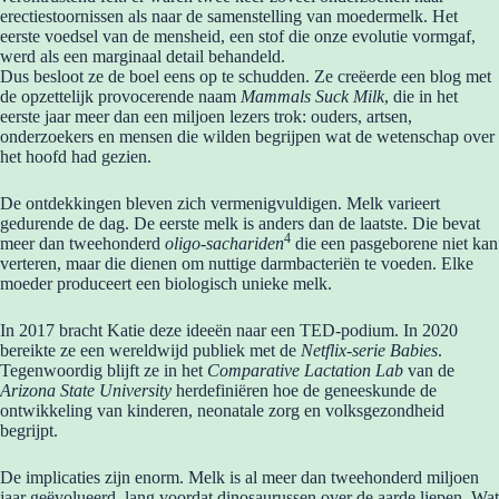
erectiestoornissen als naar de samenstelling van moedermelk. Het
eerste voedsel van de mensheid, een stof die onze evolutie vormgaf,
werd als een marginaal detail behandeld.
Dus besloot ze de boel eens op te schudden. Ze creëerde een blog met
de opzettelijk provocerende naam
Mammals Suck Milk
, die in het
eerste jaar meer dan een miljoen lezers trok: ouders, artsen,
onderzoekers en mensen die wilden begrijpen wat de wetenschap over
het hoofd had gezien.
De ontdekkingen bleven zich vermenigvuldigen. Melk varieert
gedurende de dag. De eerste melk is anders dan de laatste. Die bevat
4
meer dan tweehonderd
oligo-sachariden
die een pasgeborene niet kan
verteren, maar die dienen om nuttige darmbacteriën te voeden. Elke
moeder produceert een biologisch unieke melk.
In 2017 bracht Katie deze ideeën naar een TED-podium. In 2020
bereikte ze een wereldwijd publiek met de
Netflix-serie Babies
.
Tegenwoordig blijft ze in het
Comparative Lactation Lab
van de
Arizona State University
herdefiniëren hoe de geneeskunde de
ontwikkeling van kinderen, neonatale zorg en volksgezondheid
begrijpt.
De implicaties zijn enorm. Melk is al meer dan tweehonderd miljoen
jaar geëvolueerd, lang voordat dinosaurussen over de aarde liepen. Wat