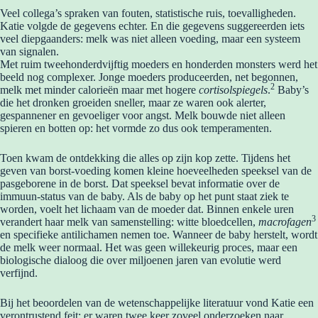
Veel collega’s spraken van fouten, statistische ruis, toevalligheden.
Katie volgde de gegevens echter. En die gegevens suggereerden iets
veel diepgaanders: melk was niet alleen voeding, maar een systeem
van signalen.
Met ruim tweehonderdvijftig moeders en honderden monsters werd het
beeld nog complexer. Jonge moeders produceerden, net begonnen,
2
melk met minder calorieën maar met hogere
cortisolspiegels
.
Baby’s
die het dronken groeiden sneller, maar ze waren ook alerter,
gespannener en gevoeliger voor angst. Melk bouwde niet alleen
spieren en botten op: het vormde zo dus ook temperamenten.
Toen kwam de ontdekking die alles op zijn kop zette. Tijdens het
geven van borst-voeding komen kleine hoeveelheden speeksel van de
pasgeborene in de borst. Dat speeksel bevat informatie over de
immuun-status van de baby. Als de baby op het punt staat ziek te
worden, voelt het lichaam van de moeder dat. Binnen enkele uren
3
verandert haar melk van samenstelling: witte bloedcellen,
macrofagen
en specifieke antilichamen nemen toe. Wanneer de baby herstelt, wordt
de melk weer normaal. Het was geen willekeurig proces, maar een
biologische dialoog die over miljoenen jaren van evolutie werd
verfijnd.
Bij het beoordelen van de wetenschappelijke literatuur vond Katie een
verontrustend feit: er waren twee keer zoveel onderzoeken naar