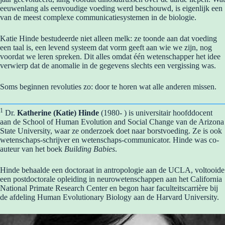
eeuwenlang als eenvoudige voeding werd beschouwd, is eigenlijk een
van de meest complexe communicatiesystemen in de biologie.
Katie Hinde bestudeerde niet alleen melk: ze toonde aan dat voeding
een taal is, een levend systeem dat vorm geeft aan wie we zijn, nog
voordat we leren spreken. Dit alles omdat één wetenschapper het idee
verwierp dat de anomalie in de gegevens slechts een vergissing was.
Soms beginnen revoluties zo: door te horen wat alle anderen missen.
1
Dr.
Katherine (Katie) Hinde
(1980- ) is universitair hoofddocent
aan de School of Human Evolution and Social Change van de Arizona
State University, waar ze onderzoek doet naar borstvoeding. Ze is ook
wetenschaps-schrijver en wetenschaps-communicator. Hinde was co-
auteur van het boek
Building Babies
.
Hinde behaalde een doctoraat in antropologie aan de UCLA, voltooide
een postdoctorale opleiding in neurowetenschappen aan het California
National Primate Research Center en begon haar faculteitscarrière bij
de afdeling Human Evolutionary Biology aan de Harvard University.