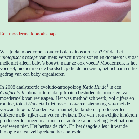
Een moedermelk boodschap
Wist je dat moedermelk ouder is dan dinosaurussen? Of dat het
‘
biologische recept
’ van melk verschilt voor zonen en dochters? Of dat
melk niet alleen baby’s bouwt, maar ze ook voedt? Moedermelk is het
voedsel, medicijn en de boodschap die de hersenen, het lichaam en het
gedrag van een baby organiseren.
1
In 2008 analyseerde evolutie-antropoloog
Katie Hinde
in een
Californisch
laboratorium, dat primaten bestudeerde, monsters van
moedermelk van resusapen. Het was methodisch werk, vol cijfers en
routine, totdat één detail niet meer in overeenstemming was met de
verwachtingen. Moeders van mannelijke kinderen produceerden
dikkere melk, rijker aan vet en eiwitten. Die van vrouwelijke kinderen
produceerden meer, maar met een andere samenstelling. Het patroon
verdween niet. Het herhaalde zich. En het daagde alles uit wat de
biologie als vanzelfsprekend beschouwde.