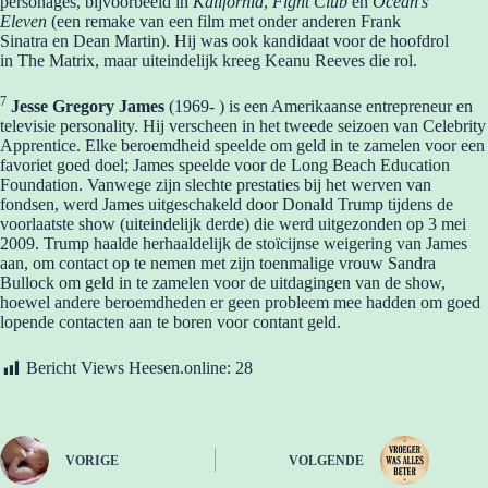
personages, bijvoorbeeld in
Kalifornia
,
Fight Club
en
Ocean’s
Eleven
(een remake van een film met onder anderen Frank
Sinatra en Dean Martin). Hij was ook kandidaat voor de hoofdrol
in The Matrix, maar uiteindelijk kreeg Keanu Reeves die rol.
7
Jesse Gregory James
(1969- ) is een Amerikaanse entrepreneur en
televisie personality. Hij verscheen in het tweede seizoen van Celebrity
Apprentice. Elke beroemdheid speelde om geld in te zamelen voor een
favoriet goed doel; James speelde voor de Long Beach Education
Foundation. Vanwege zijn slechte prestaties bij het werven van
fondsen, werd James uitgeschakeld door Donald Trump tijdens de
voorlaatste show (uiteindelijk derde) die werd uitgezonden op 3 mei
2009. Trump haalde herhaaldelijk de stoïcijnse weigering van James
aan, om contact op te nemen met zijn toenmalige vrouw Sandra
Bullock om geld in te zamelen voor de uitdagingen van de show,
hoewel andere beroemdheden er geen probleem mee hadden om goed
lopende contacten aan te boren voor contant geld.
Bericht Views Heesen.online:
28
VORIGE
VOLGENDE