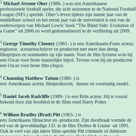
2
Michael Jerome Oher
(1986- ) was een Amerikaanse
professionele football speler, die acht seizoenen in de National Football
League (NFL) speelde. Oher’s leven tijdens zijn laatste jaar van de
middelbare school en het eerste jaar van de universiteit is een van de
onderwerpen van Michael Lewis’ boek “The Blind Side: Evolution of
a Game” uit 2006 en werd gedramatiseerd in de verfilming uit 2009.
3
George Timothy Clooney
(1961- ) is een Amerikaans-Frans acteur,
regisseur, scenarioschrijver en producent met meer dan dertig
filmprijzen en nominaties op zijn naam. Voor de film
Syriana
won hij
een Oscar voor beste mannelijke bijrol. Tevens won hij als producent
een Oscar voor beste film (
Argo)
.
4
Channing Matthew Tatum
(1980- ) is
een Amerikaans acteur, filmproducent, danser en voormalig model.
5
Daniel Jacob Radcliffe
(1989- ) is een Brits acteur. Hij is vooral
bekend door zijn hoofdrol in de films rond Harry Potter.
6
William Bradley (Brad) Pitt
(1963- ) is
een Amerikaans filmacteur en -producent. Zijn doorbraak vormde de
rol van de gewelddadige J.D. in de film
Thelma & Louise
uit 1991.
Ook in veel van zijn latere films speelde Pitt criminele of dubieuze