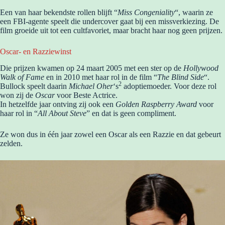
Een van haar bekendste rollen blijft “
Miss Congeniality
“, waarin ze
een FBI-agente speelt die undercover gaat bij een missverkiezing. De
film groeide uit tot een cultfavoriet, maar bracht haar nog geen prijzen.
Oscar- en Razziewinst
Die prijzen kwamen op 24 maart 2005 met een ster op de
Hollywood
Walk of Fame
en
in 2010 met haar rol in de film “
The Blind Side
“.
2
Bullock speelt daarin
Michael Oher
‘s
adoptiemoeder. Voor deze rol
won zij de
Oscar
voor Beste Actrice.
In hetzelfde jaar ontving zij ook een
Golden Raspberry Award
voor
haar rol in “
All About Steve
” en dat is geen compliment.
Ze won dus in één jaar zowel een Oscar als een Razzie en dat gebeurt
zelden.