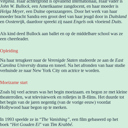
Virginia
. Haar achtergrond is opvallend internationaal, Haar vader is
John W. Bullock
, een Amerikaanse zangdocent, en haar moeder is
Helga Meyer
, een Duitse operazangeres. Door het werk van haar
moeder bracht Sandra een groot deel van haar jeugd door in
Duitsland
en
Oostenrijk
, daardoor spreekt zij naast
Engels
ook vloeiend
Duits
.
Als kind deed Bullock aan ballet en op de middelbare school was ze
een cheerleader.
Opleiding
Na haar terugkeer naar de
Verenigde Staten
studeerde ze aan de
East
Carolina University
drama en toneel. Na het afronden van haar studie
verhuisde ze naar New York City om actrice te worden.
Moeizame start
Zoals bij veel acteurs was het begin moeizaam. en begon ze met kleine
theaterrollen, wat televisiewerk en rolletjes in B-films. Het duurde tot
het begin van de jaren negentig (van de vorige eeuw) voordat
Hollywood haar begon op te merken.
In 1993 speelde ze in “
The Vanishing”
, een film gebaseerd op het
boek “
Het Gouden Ei
” van
Tim Krabbé
.