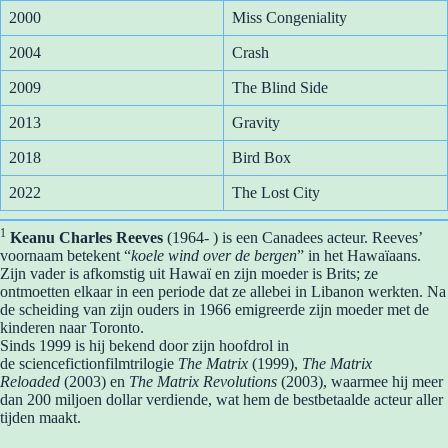
2000
Miss Congeniality
2004
Crash
2009
The Blind Side
2013
Gravity
2018
Bird Box
2022
The Lost City
1
Keanu Charles Reeves
(1964- ) is een Canadees acteur. Reeves’
voornaam betekent “
koele wind over de bergen
” in het Hawaïaans.
Zijn vader is afkomstig uit Hawaï en zijn moeder is Brits; ze
ontmoetten elkaar in een periode dat ze allebei in Libanon werkten. Na
de scheiding van zijn ouders in 1966 emigreerde zijn moeder met de
kinderen naar Toronto.
Sinds 1999 is hij bekend door zijn hoofdrol in
de sciencefictionfilmtrilogie
The Matrix
(1999),
The Matrix
Reloaded
(2003) en
The Matrix Revolutions
(2003), waarmee hij meer
dan 200 miljoen dollar verdiende, wat hem de bestbetaalde acteur aller
tijden maakt.