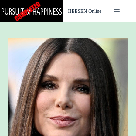
Ga
naar
HEESEN Online
de
inhoud