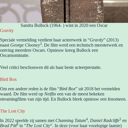
Sandra Bullock (1964- ) wint in 2020 een Oscar
Gravity
Speciale vermelding verdient haar acteerwerk in “
Gravity
” (2013)
3
naast
George Clooney
. De film werd een technisch meesterwerk en
ontving meerdere Oscars. Opnieuw kreeg Bullock een
Oscarnominatie.
Veel critici beschouwen dit als haar beste acteerprestatie.
Bird Box
Om een andere reden is de film “
Bird Box
” uit 2018 het vermelden
waard. De film werd op
Netflix
een van de meest bekeken
streamingfilms van zijn tijd. En Bullock bleek opnieuw een fenomeen.
The Lost City
4
5
In 2022 speelde zij samen met
Channing Tatum
,
Daniel Radcliffe
en
6
Brad Pitt
in “
The Lost City
“. In deze (voor haar voorlopige laatste)