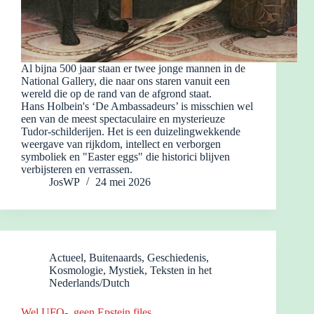
Al bijna 500 jaar staan er twee jonge mannen in de
National Gallery, die naar ons staren vanuit een
wereld die op de rand van de afgrond staat.
Hans Holbein's ‘De Ambassadeurs’ is misschien wel
een van de meest spectaculaire en mysterieuze
Tudor-schilderijen. Het is een duizelingwekkende
weergave van rijkdom, intellect en verborgen
symboliek en "Easter eggs" die historici blijven
verbijsteren en verrassen.
JosWP
24 mei 2026
Actueel
,
Buitenaards
,
Geschiedenis
,
Kosmologie
,
Mystiek
,
Teksten in het
Nederlands/Dutch
Wel UFO-, geen Epstein files