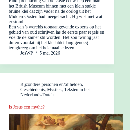
Eind jaren tachtig van de 20ste eeuw liep een man
het British Museum binnen met een klein stukje
bruine klei dat zijn vader na de oorlog uit het
Midden-Oosten had meegebracht. Hij wist niet wat
er stond.
Een van 's werelds toonaangevende experts op het
gebied van oud schrijven las de eerste paar regels en
voelde de kamer stil worden. Het zou twintig jaar
duren voordat hij het kleitablet lang genoeg
terugkreeg om het helemaal te lezen.
JosWP
5 mei 2026
Bijzondere personen en/of helden
,
Geschiedenis
,
Mystiek
,
Teksten in het
Nederlands/Dutch
Is Jesus een mythe?