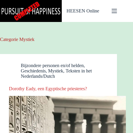
Ga
naar
HEESEN Online
de
inhoud
Categorie
Mystiek
Bijzondere personen en/of helden
,
Geschiedenis
,
Mystiek
,
Teksten in het
Nederlands/Dutch
Dorothy Eady, een Egyptische priesteres?