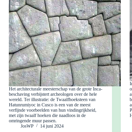
I
Het architecturale meesterschap van de grote Inca-
o
beschaving verbijstert archeologen over de hele
a
wereld. Ter illustratie: de Twaalfhoeksteen van
b
Hatunrumiyoc in Cusco is een van de meest
a
verfijnde voorbeelden van hun vindingrijkheid,
P
met zijn twaalf hoeken die naadloos in de
H
omringende muur passen.
JosWP
14 juni 2024