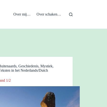
Over mij…
Over schaken…
Buitenaards
,
Geschiedenis
,
Mystiek
,
Teksten in het Nederlands/Dutch
and 1/2