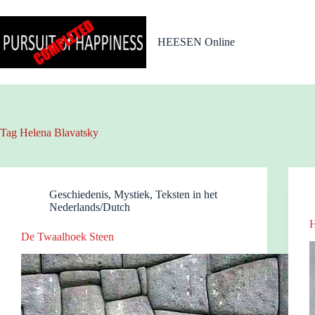
Ga
naar
de
HEESEN Online
inhoud
Tag
Helena Blavatsky
Geschiedenis
,
Mystiek
,
Teksten in het
Nederlands/Dutch
H
De Twaalhoek Steen