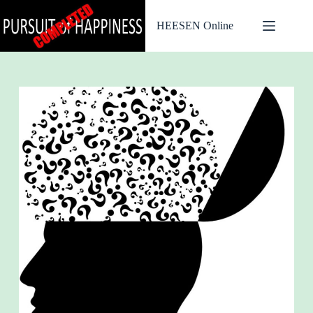
Ga
naar
HEESEN Online
de
inhoud