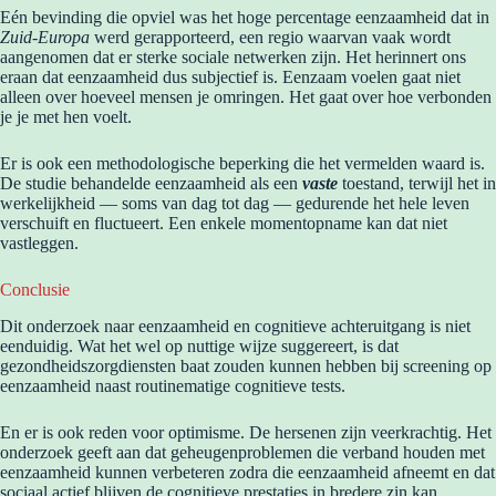
Eén bevinding die opviel was het hoge percentage eenzaamheid dat in
Zuid-Europa
werd gerapporteerd, een regio waarvan vaak wordt
aangenomen dat er sterke sociale netwerken zijn. Het herinnert ons
eraan dat eenzaamheid dus subjectief is. Eenzaam voelen gaat niet
alleen over hoeveel mensen je omringen. Het gaat over hoe verbonden
je je met hen voelt.
Er is ook een methodologische beperking die het vermelden waard is.
De studie behandelde eenzaamheid als een
vaste
toestand, terwijl het in
werkelijkheid — soms van dag tot dag — gedurende het hele leven
verschuift en fluctueert. Een enkele momentopname kan dat niet
vastleggen.
Conclusie
Dit onderzoek naar eenzaamheid en cognitieve achteruitgang is niet
eenduidig. Wat het wel op nuttige wijze suggereert, is dat
gezondheidszorgdiensten baat zouden kunnen hebben bij screening op
eenzaamheid naast routinematige cognitieve tests.
En er is ook reden voor optimisme. De hersenen zijn veerkrachtig. Het
onderzoek geeft aan dat geheugenproblemen die verband houden met
eenzaamheid kunnen verbeteren zodra die eenzaamheid afneemt en dat
sociaal actief blijven de cognitieve prestaties in bredere zin kan