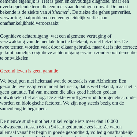
dementie eigenlijk is. Het is geen enkelvoudige diagnose, maar een
overkoepelende term die een reeks aandoeningen omvat. De meest
1
bekende is de ziekte van
Alzheimer
. De ziekte die geheugenverlies,
verwarring, taalproblemen en een geleidelijk verlies aan
onafhankelijkheid veroorzaakt.
Cognitieve achteruitgang, wat een algemene vertraging of
verzwakking van de mentale functie betekent, is niet hetzelfde. De
twee termen worden vaak door elkaar gebruikt, maar dat is niet correct:
je kunt namelijk cognitieve achteruitgang ervaren zonder ooit dementie
te ontwikkelen.
Gezond leven is geen garantie
We begrijpen niet helemaal wat de oorzaak is van Alzheimer. Een
gezonde levensstijl vermindert het risico, dat is wel bekend, maar het is
geen garantie. Tal van mensen die alles goed hebben gedaan
ontwikkelen het alsnog. De ziekte wordt gevormd door genetica, ouder
worden en biologische factoren. We zijn nog steeds bezig om de
samenhang te begrijpen.
De nieuwe studie uiot het artikel volgde iets meer dan 10.000
volwassenen tussen 65 en 94 jaar gedurende zes jaar. Ze waren
allemaal vanaf het begin in goede gezondheid, volledig onafhankelijk