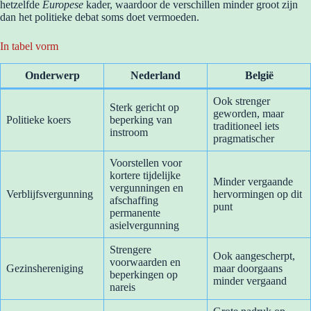
hetzelfde
Europese
kader, waardoor de verschillen minder groot zijn
dan het politieke debat soms doet vermoeden.
In tabel vorm
Onderwerp
Nederland
België
Ook strenger
Sterk gericht op
geworden, maar
Politieke koers
beperking van
traditioneel iets
instroom
pragmatischer
Voorstellen voor
kortere tijdelijke
Minder vergaande
vergunningen en
Verblijfsvergunning
hervormingen op dit
afschaffing
punt
permanente
asielvergunning
Strengere
Ook aangescherpt,
voorwaarden en
Gezinshereniging
maar doorgaans
beperkingen op
minder vergaand
nareis