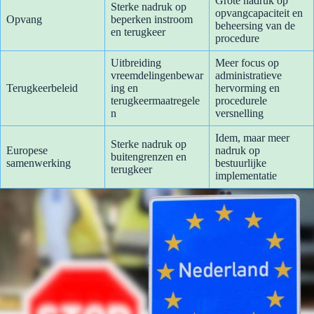
Grote nadruk op
Sterke nadruk op
opvangcapaciteit en
Opvang
beperken instroom
beheersing van de
en terugkeer
procedure
Uitbreiding
Meer focus op
vreemdelingenbewar
administratieve
Terugkeerbeleid
ing en
hervorming en
terugkeermaatregele
procedurele
n
versnelling
Idem, maar meer
Sterke nadruk op
Europese
nadruk op
buitengrenzen en
samenwerking
bestuurlijke
terugkeer
implementatie