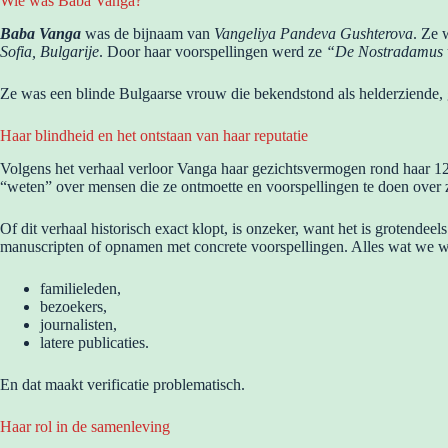
Wie was Baba Vanga?
Baba Vanga
was de bijnaam van
Vangeliya Pandeva Gushterova
. Ze 
Sofia, Bulgarije
. Door haar voorspellingen werd ze
“De Nostradamus 
Ze was een blinde Bulgaarse vrouw die bekendstond als helderziende, g
Haar blindheid en het ontstaan van haar reputatie
Volgens het verhaal verloor Vanga haar gezichtsvermogen rond haar 1
“weten” over mensen die ze ontmoette en voorspellingen te doen over z
Of dit verhaal historisch exact klopt, is onzeker, want het is grotende
manuscripten of opnamen met concrete voorspellingen. Alles wat we w
familieleden,
bezoekers,
journalisten,
latere publicaties.
En dat maakt verificatie problematisch.
Haar rol in de samenleving