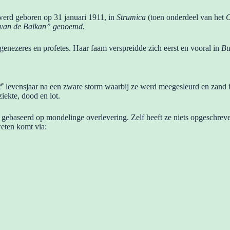
werd geboren op 31 januari 1911, in
Strumica
(toen onderdeel van het
O
van de Balkan” genoemd.
enezeres en profetes. Haar faam verspreidde zich eerst en vooral in
Bu
e
2
levensjaar na een zware storm waarbij ze werd meegesleurd en zand in
iekte, dood en lot.
els gebaseerd op mondelinge overlevering. Zelf heeft ze niets opgeschrev
eten komt via: