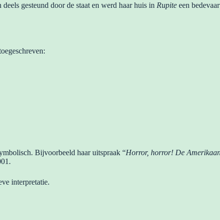
n deels gesteund door de staat en werd haar huis in
Rupite
een bedevaart
toegeschreven:
ymbolisch. Bijvoorbeeld haar uitspraak “
Horror, horror! De Amerikaans
001.
eve interpretatie.