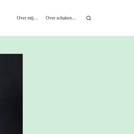
Over mij…
Over schaken…