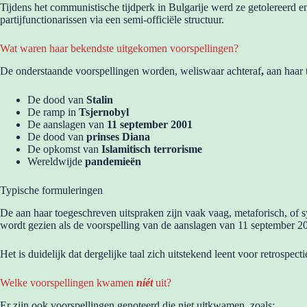
Tijdens het communistische tijdperk in Bulgarije werd ze getolereerd e
partijfunctionarissen via een semi-officiële structuur.
Wat waren haar bekendste uitgekomen voorspellingen?
De onderstaande voorspellingen worden, weliswaar achteraf
,
aan haar 
De dood van
Stalin
De ramp in
Tsjernobyl
De aanslagen van
11 september 2001
De dood van
prinses Diana
De opkomst van
Islamitisch terrorisme
Wereldwijde
pandemieën
Typische formuleringen
De aan haar toegeschreven uitspraken zijn vaak vaag, metaforisch, of s
wordt gezien als de voorspelling van de aanslagen van 11 september 2
Het is duidelijk dat dergelijke taal zich uitstekend leent voor retrospecti
Welke voorspellingen kwamen
níét
uit?
Er zijn ook voorspellingen genoteerd die niet uitkwamen, zoals: