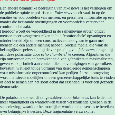
Een andere belangrijke bedreiging van
fake news
is het vermogen om
de publieke opinie te polariseren.
Fake news
speelt vaak in op de
emoties en vooroordelen van mensen, en presenteert informatie op een
manier die bestaande overtuigingen en vooroordelen versterkt en
comfortabel maakt.
Hierdoor wordt de verdeeldheid in de samenleving groter, omdat
mensen meer vastgeroest raken in hun ‘comfortabele’ opvattingen en
minder bereid zijn om een ​​constructieve dialoog aan te gaan met
mensen die een andere mening hebben. Sociale media, die vaak de
belangrijkste spelers zijn bij de verspreiding van
fake news
, dragen bij
1
aan deze polarisatie door
echo chambers
te creëren. Algoritmen die
zijn ontworpen om de betrokkenheid van gebruikers te maximaliseren,
geven vaak prioriteit aan content die de overtuigingen van gebruikers
bevestigt, wat leidt tot de vorming van geïsoleerde gemeenschappen
waar misinformatie ongecontroleerd kan gedijen. In zo’n omgeving
wordt het steeds moeilijker om een ​​gemeenschappelijke basis te vinden
of deel te nemen aan het soort debat dat essentieel is voor een gezonde
democratie.
De polarisatie die wordt aangewakkerd door
fake news
kan leiden tot
meer vijandigheid en wantrouwen tussen verschillende groepen in de
samenleving, waardoor het moeilijker wordt om consensus te bereiken
over belangrijke kwesties. Deze fragmentatie verzwakt het