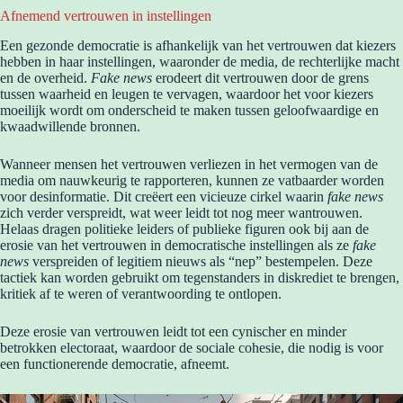
Afnemend vertrouwen in instellingen
Een gezonde democratie is afhankelijk van het vertrouwen dat kiezers
hebben in haar instellingen, waaronder de media, de rechterlijke macht
en de overheid.
Fake news
erodeert dit vertrouwen door de grens
tussen waarheid en leugen te vervagen, waardoor het voor kiezers
moeilijk wordt om onderscheid te maken tussen geloofwaardige en
kwaadwillende bronnen.
Wanneer mensen het vertrouwen verliezen in het vermogen van de
media om nauwkeurig te rapporteren, kunnen ze vatbaarder worden
voor desinformatie. Dit creëert een vicieuze cirkel waarin
fake news
zich verder verspreidt, wat weer leidt tot nog meer wantrouwen.
Helaas dragen politieke leiders of publieke figuren ook bij aan de
erosie van het vertrouwen in democratische instellingen als ze
fake
news
verspreiden of legitiem nieuws als “nep” bestempelen. Deze
tactiek kan worden gebruikt om tegenstanders in diskrediet te brengen,
kritiek af te weren of verantwoording te ontlopen.
Deze erosie van vertrouwen leidt tot een cynischer en minder
betrokken electoraat, waardoor de sociale cohesie, die nodig is voor
een functionerende democratie, afneemt.