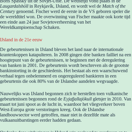
Boris Spassky uit de Sovjet-Unie. De wedstrijd vond plaats in de
Laugardalshöll
in Reykjavík, IJsland, en wordt wel de
Match of the
Century
genoemd. Fischer werd de eerste in de VS geboren speler die
de wereldtitel won. De overwinning van Fischer maakte ook korte tijd
een einde aan 24 jaar Sovjetoverheersing van het
Wereldkampioenschap Schaken.
IJsland in de 21e eeuw
De gebeurtenissen in IJsland bleven het land naar de internationale
krantenkoppen katapulteren. In 2008 gingen drie banken failliet na een
hoogtepunt van de gebeurtenissen, te beginnen met de deregulering
van banken in 2001. De gebeurtenis wordt beschreven als de grootste
bankinstorting in de geschiedenis. Het bestaat als een waarschuwend
verhaal tegen onbelemmerd en ongereguleerd bankieren in een
gebeurtenis die ook 80% van de IJslandse aandelen wegvaagde.
Nauwelijks was IJsland begonnen zich te herstellen toen vulkanische
gebeurtenissen begonnen rond de
Eyjafjallajökull
gletsjer in 2010. Van
maart tot juni spoot as de lucht in, waardoor het vliegverkeer boven
West-Europa grote verstoringen kreeg. Ook de IJslandse
landbouwsector werd getroffen, maar niet in dezelfde mate als
vulkaanuitbarstingen eerder hadden gedaan.