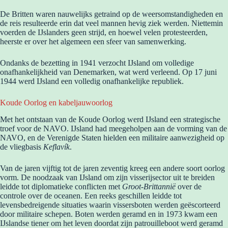
De Britten waren nauwelijks getraind op de weersomstandigheden en
de reis resulteerde erin dat veel mannen hevig ziek werden. Niettemin
voerden de IJslanders geen strijd, en hoewel velen protesteerden,
heerste er over het algemeen een sfeer van samenwerking.
Ondanks de bezetting in 1941 verzocht IJsland om volledige
onafhankelijkheid van Denemarken, wat werd verleend. Op 17 juni
1944 werd IJsland een volledig onafhankelijke republiek.
Koude Oorlog en kabeljauwoorlog
Met het ontstaan van de Koude Oorlog werd IJsland een strategische
troef voor de NAVO. IJsland had meegeholpen aan de vorming van de
NAVO, en de Verenigde Staten hielden een militaire aanwezigheid op
de vliegbasis
Keflavík
.
Van de jaren vijftig tot de jaren zeventig kreeg een andere soort oorlog
vorm. De noodzaak van IJsland om zijn visserijsector uit te breiden
leidde tot diplomatieke conflicten met
Groot-Brittannië
over de
controle over de oceanen. Een reeks geschillen leidde tot
levensbedreigende situaties waarin vissersboten werden geëscorteerd
door militaire schepen. Boten werden geramd en in 1973 kwam een
IJslandse tiener om het leven doordat zijn patrouilleboot werd geramd