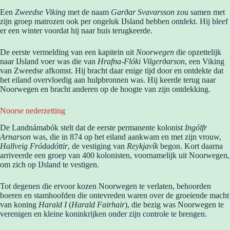
Een
Zweedse Viking
met de naam
Garðar Svavarsson
zou samen met
zijn groep matrozen ook per ongeluk IJsland hebben ontdekt. Hij bleef
er een winter voordat hij naar huis terugkeerde.
De eerste vermelding van een kapitein uit
Noorwegen
die opzettelijk
naar IJsland voer was die van
Hrafna-Flóki Vilgerðarson
, een Viking
van Zweedse afkomst. Hij bracht daar enige tijd door en ontdekte dat
het eiland overvloedig aan hulpbronnen was. Hij keerde terug naar
Noorwegen en bracht anderen op de hoogte van zijn ontdekking.
Noorse nederzetting
De Landnámabók stelt dat de eerste permanente kolonist
Ingólfr
Arnarson
was, die in 874 op het eiland aankwam en met zijn vrouw,
Hallveig Fródadóttir
, de vestiging van
Reykjavík
begon. Kort daarna
arriveerde een groep van 400 kolonisten, voornamelijk uit Noorwegen,
om zich op IJsland te vestigen.
Tot degenen die ervoor kozen Noorwegen te verlaten, behoorden
boeren en stamhoofden die ontevreden waren over de groeiende macht
van koning
Harald I
(
Harald Fairhair
), die bezig was Noorwegen te
verenigen en kleine koninkrijken onder zijn controle te brengen.