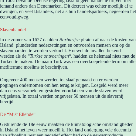
In 1602 beval de Deense regering IJsland geen handel te drijven met
iemand anders dan Denemarken. Dit decreet was echter moeilijk af te
dwingen, en veel IJslanders, net als hun handelspartners, negeerden het
eenvoudigweg.
Slavenhandel
In de zomer van 1627 daalden
Barbarijse
piraten af naar de kusten van
IJsland, plunderden nederzettingen en ontvoerden mensen om op de
slavenmarkten te worden verkocht. Hoewel de invallen bekend
werden als de “
Turkse ontvoeringen
“, hadden ze helemaal niets met de
Turken te maken. De naam Turk was een overkoepelende term om alle
mediterrane moslims te beschrijven.
Ongeveer 400 mensen werden tot slaaf gemaakt en er werden
pogingen ondernomen om hen terug te krijgen. Losgeld werd meer
dan eens verzameld en gestolen voordat een van de slaven werd
vrijgelaten. In totaal werden ongeveer 50 mensen uit de slavernij
bevrijd.
De “Mist Ellende”
Gedurende de 18e eeuw maakten de klimatologische omstandigheden
in IJsland het leven weer moeilijk. Het land onderging vele decennia
van afkoeling, wat een negatief effect had op de gewasproductie.