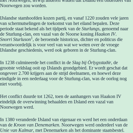
met Noorwegen, terwijl anderen wilden dat IJsland een onderdeel van
Noorwegen zou worden.
IJslandse stamhoofden kozen partij, en vanaf 1220 zouden vele jaren
van schermutselingen de toekomst van het eiland bepalen. Deze
periode staat bekend als het tijdperk van de
Sturlungs
, genoemd naar
de Sturlung-clan, een vazal van de Noorse koning
Haakon IV
.
1
Snorri Sturluson
, de beroemde historicus, dichter en politicus die
verantwoordelijk is voor veel van wat we weten over de vroege
IJslandse geschiedenis, werd ook geboren in de Sturlung-clan.
In 1238 culmineerde het conflict in de
Slag bij Örlygsstaðir
, de
grootste veldslag ooit op IJslands grondgebied. Er wordt geschat dat
ongeveer 2.700 krijgers aan de strijd deelnamen, en hoewel deze
eindigde in een nederlaag voor de Sturlung-clan, was de oorlog nog
niet voorbij.
Het conflict duurde tot 1262, toen de aanhangers van Haakon IV
eindelijk de overwinning behaalden en IJsland een vazal van
Noorwegen werd.
In 1380 veranderde IJsland van eigenaar en werd het een onderdaan
van de
Kroon van Denemarken
. Noorwegen werd onderdeel van de
Unie van Kalmar
, met Denemarken als het dominante staatsbestel.