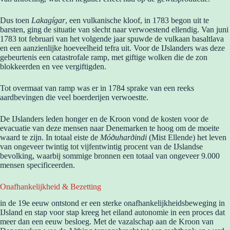
Dus toen
Lakagígar
, een vulkanische kloof, in 1783 begon uit te
barsten, ging de situatie van slecht naar verwoestend ellendig. Van juni
1783 tot februari van het volgende jaar spuwde de vulkaan basaltlava
en een aanzienlijke hoeveelheid tefra uit. Voor de IJslanders was deze
gebeurtenis een catastrofale ramp, met giftige wolken die de zon
blokkeerden en vee vergiftigden.
Tot overmaat van ramp was er in 1784 sprake van een reeks
aardbevingen die veel boerderijen verwoestte.
De IJslanders leden honger en de Kroon vond de kosten voor de
evacuatie van deze mensen naar Denemarken te hoog om de moeite
waard te zijn. In totaal eiste de
Móðuharðindi
(Mist Ellende) het leven
van ongeveer twintig tot vijfentwintig procent van de IJslandse
bevolking, waarbij sommige bronnen een totaal van ongeveer 9.000
mensen specificeerden.
Onafhankelijkheid & Bezetting
in de 19e eeuw ontstond er een sterke onafhankelijkheidsbeweging in
IJsland en stap voor stap kreeg het eiland autonomie in een proces dat
meer dan een eeuw besloeg. Met de vazalschap aan de Kroon van