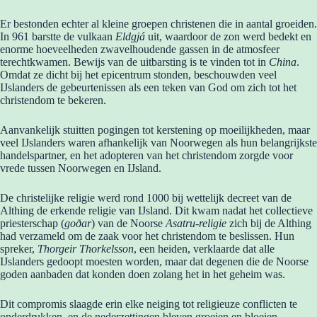
Er bestonden echter al kleine groepen christenen die in aantal groeiden.
In 961 barstte de vulkaan
Eldgjá
uit, waardoor de zon werd bedekt en
enorme hoeveelheden zwavelhoudende gassen in de atmosfeer
terechtkwamen. Bewijs van de uitbarsting is te vinden tot in
China
.
Omdat ze dicht bij het epicentrum stonden, beschouwden veel
IJslanders de gebeurtenissen als een teken van God om zich tot het
christendom te bekeren.
Aanvankelijk stuitten pogingen tot kerstening op moeilijkheden, maar
veel IJslanders waren afhankelijk van Noorwegen als hun belangrijkste
handelspartner, en het adopteren van het christendom zorgde voor
vrede tussen Noorwegen en IJsland.
De christelijke religie werd rond 1000 bij wettelijk decreet van de
Althing de erkende religie van IJsland. Dit kwam nadat het collectieve
priesterschap (
goðar
) van de Noorse
Asatru-religie
zich bij de Althing
had verzameld om de zaak voor het christendom te beslissen. Hun
spreker,
Thorgeir Thorkelsson
, een heiden, verklaarde dat alle
IJslanders gedoopt moesten worden, maar dat degenen die de Noorse
goden aanbaden dat konden doen zolang het in het geheim was.
Dit compromis slaagde erin elke neiging tot religieuze conflicten te
onderdrukken, en de nederzettingen bleven groeien en bloeien.