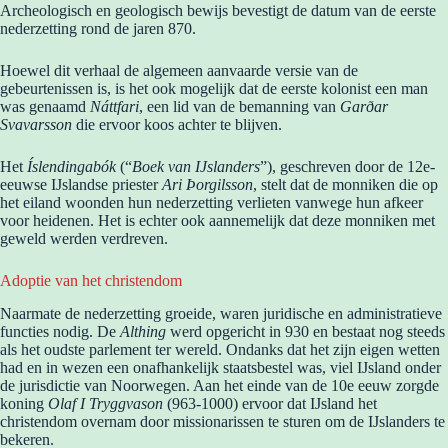
Archeologisch en geologisch bewijs bevestigt de datum van de eerste
nederzetting rond de jaren 870.
Hoewel dit verhaal de algemeen aanvaarde versie van de
gebeurtenissen is, is het ook mogelijk dat de eerste kolonist een man
was genaamd
Náttfari
, een lid van de bemanning van
Garðar
Svavarsson
die ervoor koos achter te blijven.
Het
Íslendingabók
(“
Boek van IJslanders
”), geschreven door de 12e-
eeuwse IJslandse priester
Ari Þorgilsson
, stelt dat de monniken die op
het eiland woonden hun nederzetting verlieten vanwege hun afkeer
voor heidenen. Het is echter ook aannemelijk dat deze monniken met
geweld werden verdreven.
Adoptie van het christendom
Naarmate de nederzetting groeide, waren juridische en administratieve
functies nodig. De
Althing
werd opgericht in 930 en bestaat nog steeds
als het oudste parlement ter wereld. Ondanks dat het zijn eigen wetten
had en in wezen een onafhankelijk staatsbestel was, viel IJsland onder
de jurisdictie van Noorwegen. Aan het einde van de 10e eeuw zorgde
koning
Olaf I Tryggvason
(963-1000) ervoor dat IJsland het
christendom overnam door missionarissen te sturen om de IJslanders te
bekeren.