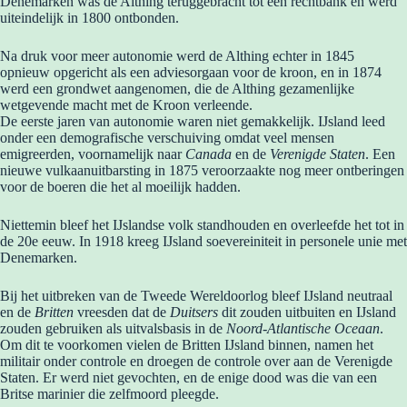
Denemarken was de Althing teruggebracht tot een rechtbank en werd
uiteindelijk in 1800 ontbonden.
Na druk voor meer autonomie werd de Althing echter in 1845
opnieuw opgericht als een adviesorgaan voor de kroon, en in 1874
werd een grondwet aangenomen, die de Althing gezamenlijke
wetgevende macht met de Kroon verleende.
De eerste jaren van autonomie waren niet gemakkelijk. IJsland leed
onder een demografische verschuiving omdat veel mensen
emigreerden, voornamelijk naar
Canada
en de
Verenigde Staten
. Een
nieuwe vulkaanuitbarsting in 1875 veroorzaakte nog meer ontberingen
voor de boeren die het al moeilijk hadden.
Niettemin bleef het IJslandse volk standhouden en overleefde het tot in
de 20e eeuw. In 1918 kreeg IJsland soevereiniteit in personele unie met
Denemarken.
Bij het uitbreken van de Tweede Wereldoorlog bleef IJsland neutraal
en de
Britten
vreesden dat de
Duitsers
dit zouden uitbuiten en IJsland
zouden gebruiken als uitvalsbasis in de
Noord-Atlantische Oceaan
.
Om dit te voorkomen vielen de Britten IJsland binnen, namen het
militair onder controle en droegen de controle over aan de Verenigde
Staten. Er werd niet gevochten, en de enige dood was die van een
Britse marinier die zelfmoord pleegde.