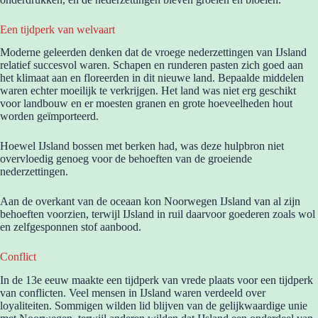
Een tijdperk van welvaart
Moderne geleerden denken dat de vroege nederzettingen van IJsland
relatief succesvol waren. Schapen en runderen pasten zich goed aan
het klimaat aan en floreerden in dit nieuwe land. Bepaalde middelen
waren echter moeilijk te verkrijgen. Het land was niet erg geschikt
voor landbouw en er moesten granen en grote hoeveelheden hout
worden geïmporteerd.
Hoewel IJsland bossen met berken had, was deze hulpbron niet
overvloedig genoeg voor de behoeften van de groeiende
nederzettingen.
Aan de overkant van de oceaan kon Noorwegen IJsland van al zijn
behoeften voorzien, terwijl IJsland in ruil daarvoor goederen zoals wol
en zelfgesponnen stof aanbood.
Conflict
In de 13e eeuw maakte een tijdperk van vrede plaats voor een tijdperk
van conflicten. Veel mensen in IJsland waren verdeeld over
loyaliteiten. Sommigen wilden lid blijven van de gelijkwaardige unie