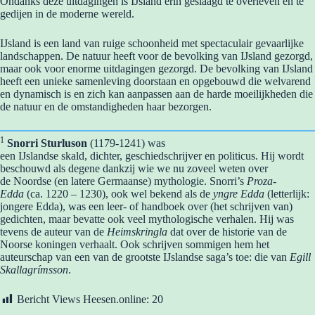
Ondanks deze uitdagingen is IJsland erin geslaagd te overleven en te
gedijen in de moderne wereld.
IJsland is een land van ruige schoonheid met spectaculair gevaarlijke
landschappen. De natuur heeft voor de bevolking van IJsland gezorgd,
maar ook voor enorme uitdagingen gezorgd. De bevolking van IJsland
heeft een unieke samenleving doorstaan en opgebouwd die welvarend
en dynamisch is en zich kan aanpassen aan de harde moeilijkheden die
de natuur en de omstandigheden haar bezorgen.
1
Snorri Sturluson
(1179-1241) was
een IJslandse skald, dichter, geschiedschrijver en politicus. Hij wordt
beschouwd als degene dankzij wie we nu zoveel weten over
de Noordse (en latere Germaanse) mythologie. Snorri’s
Proza-
Edda
(ca. 1220 – 1230), ook wel bekend als de
yngre Edda
(letterlijk:
jongere Edda), was een leer- of handboek over (het schrijven van)
gedichten, maar bevatte ook veel mythologische verhalen. Hij was
tevens de auteur van de
Heimskringla
dat over de historie van de
Noorse koningen verhaalt. Ook schrijven sommigen hem het
auteurschap van een van de grootste IJslandse saga’s toe: die van
Egill
Skallagrímsson
.
Bericht Views Heesen.online:
20