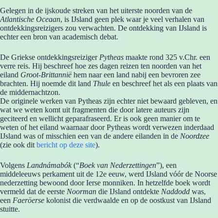
Gelegen in de ijskoude streken van het uiterste noorden van de
Atlantische Oceaan
, is IJsland geen plek waar je veel verhalen van
ontdekkingsreizigers zou verwachten. De ontdekking van IJsland is
echter een bron van academisch debat.
De Griekse ontdekkingsreiziger
Pytheas
maakte rond 325 v.Chr. een
verre reis. Hij beschreef hoe zes dagen reizen ten noorden van het
eiland
Groot-Brittannië
hem naar een land nabij een bevroren zee
brachten. Hij noemde dit land
Thule
en beschreef het als een plaats van
de middernachtzon.
De originele werken van Pytheas zijn echter niet bewaard gebleven, en
wat we weten komt uit fragmenten die door latere auteurs zijn
geciteerd en wellicht geparafraseerd. Er is ook geen manier om te
weten of het eiland waarnaar door Pytheas wordt verwezen inderdaad
IJsland was of misschien een van de andere eilanden in de
Noordzee
(zie ook dit
bericht op deze site
).
Volgens
Landnámabók
(“
Boek van Nederzettingen
”), een
middeleeuws perkament uit de 12e eeuw, werd IJsland vóór de Noorse
nederzetting bewoond door Ierse monniken. In hetzelfde boek wordt
vermeld dat de eerste
Noorman
die IJsland ontdekte
Naddodd
was,
een
Faeröerse
kolonist die verdwaalde en op de oostkust van IJsland
stuitte.