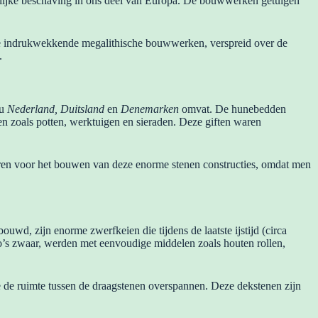
elijke beschaving in ons deel van Europa. De bouwwerken getuigen
eze indrukwekkende megalithische bouwwerken, verspreid over de
.
nu
Nederland, Duitsland
en
Denemarken
omvat. De hunebedden
n zoals potten, werktuigen en sieraden. Deze giften waren
waren voor het bouwen van deze enorme stenen constructies, omdat men
, zijn enorme zwerfkeien die tijdens de laatste ijstijd (circa
o’s zwaar, werden met eenvoudige middelen zoals houten rollen,
 de ruimte tussen de draagstenen overspannen. Deze dekstenen zijn