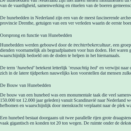
De hunebedden van Nederland zijn niet alleen stenen monumenten uit
van de vaardigheid, samenwerking en rituelen van de boeren gemeensch
De hunebedden in Nederland zijn een van de meest fascinerende arche
provincie Drenthe, getuigen van een ver verleden waarin de eerste boe
Oorsprong en functie van Hunebedden
Hunebedden werden gebouwd door de
trechterbekercultuur
, een groe
dienden voornamelijk als begraafplaatsen voor hun doden. Het waren g
waarschijnlijk bedoeld om de doden te helpen in het hiernamaals.
De term ‘
hunebed
’ betekent letterlijk ‘
reusachtig bed
‘ en verwijst naa
zich in de latere tijdperken nauwelijks kon voorstellen dat mensen zul
De Bouw van Hunebedden
De bouw van een hunebed was een monumentale taak die veel samenwerki
150.000 tot 12.000 jaar geleden) vanuit Scandinavië naar Nederland we
hefbomen en waarschijnlijk door menskracht verplaatst naar de plek
Een hunebed bestaat doorgaans uit twee parallelle rijen grote draagsten
vaak gigantisch en konden tot 20 ton wegen. De ruimte onder de dek