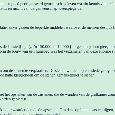
an een goed georganiseerd gemeenschapsleven waarin kennis van archi
tatus en macht van de gemeenschap weerspiegelden.
tie, zeker gezien de beperkte middelen waarover de mensen destijds b
de laatste ijstijd (zo’n 150.000 tot 12.000 jaar geleden) door gletsjers 
stap in de bouw van een hunebed was het verzamelen van deze enorme st
 om de stenen te verplaatsen. De stenen werden op een slede gelegd en
e natte kleigronden om de stenen gemakkelijker te slepen.
t het opstellen van de zijstenen, die de wanden van de grafkamer zou
orden geplaatst.
 nog zwaarder dan de draagstenen. Om deze op hun plaats te krijgen,
rzichtig op de draagstenen geplaatst.