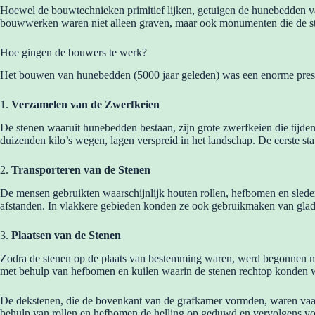
Hoewel de bouwtechnieken primitief lijken, getuigen de hunebedden v
bouwwerken waren niet alleen graven, maar ook monumenten die de s
Hoe gingen de bouwers te werk?
Het bouwen van hunebedden (5000 jaar geleden) was een enorme presta
1.
Verzamelen van de Zwerfkeien
De stenen waaruit hunebedden bestaan, zijn grote zwerfkeien die tijdens 
duizenden kilo’s wegen, lagen verspreid in het landschap. De eerste 
2.
Transporteren van de Stenen
De mensen gebruikten waarschijnlijk houten rollen, hefbomen en sleden
afstanden. In vlakkere gebieden konden ze ook gebruikmaken van gladd
3.
Plaatsen van de Stenen
Zodra de stenen op de plaats van bestemming waren, werd begonnen me
met behulp van hefbomen en kuilen waarin de stenen rechtop konden w
De dekstenen, die de bovenkant van de grafkamer vormden, waren vaak
behulp van rollen en hefbomen de helling op geduwd en vervolgens voo