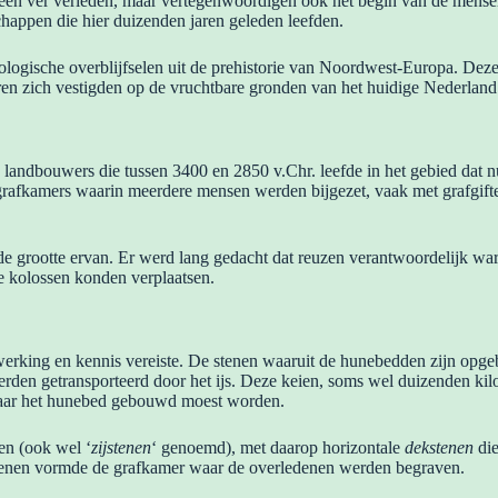
 een ver verleden, maar vertegenwoordigen ook het begin van de mens
appen die hier duizenden jaren geleden leefden.
ologische overblijfselen uit de prehistorie van Noordwest-Europa. D
ren zich vestigden op de vruchtbare gronden van het huidige Nederland
p landbouwers die tussen 3400 en 2850 v.Chr. leefde in het gebied dat 
rafkamers waarin meerdere mensen werden bijgezet, vaak met grafgifte
r de grootte ervan. Er werd lang gedacht dat reuzen verantwoordelijk 
ke kolossen konden verplaatsen.
ng en kennis vereiste. De stenen waaruit de hunebedden zijn opgebouwd
rden getransporteerd door het ijs. Deze keien, soms wel duizenden kil
 waar het hunebed gebouwd moest worden.
en (ook wel ‘
zijstenen
‘ genoemd), met daarop horizontale
dekstenen
die
stenen vormde de grafkamer waar de overledenen werden begraven.