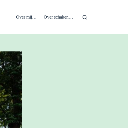
Over mij…
Over schaken…