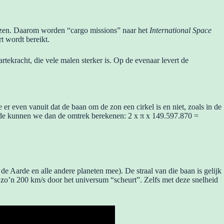
kiezen. Daarom worden “cargo missions” naar het
International Space
rt wordt bereikt.
tekracht, die vele malen sterker is. Op de evenaar levert de
er even vanuit dat de baan om de zon een cirkel is en niet, zoals in de
kunde kunnen we dan de omtrek berekenen: 2 x π x 149.597.870 =
 de Aarde en alle andere planeten mee). De straal van die baan is gelijk
et zo’n 200 km/s door het universum “scheurt”. Zelfs met deze snelheid