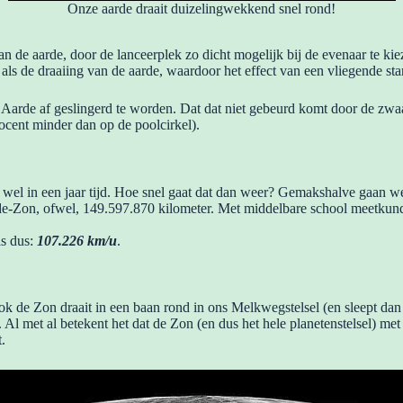
Onze aarde draait duizelingwekkend snel rond!
van de aarde, door de lanceerplek zo dicht mogelijk bij de evenaar te 
g als de draaiing van de aarde, waardoor het effect van een vliegende sta
 Aarde af geslingerd te worden. Dat dat niet gebeurd komt door de zwaar
rocent minder dan op de poolcirkel).
 wel in een jaar tijd. Hoe snel gaat dat dan weer? Gemakshalve gaan we 
d Aarde-Zon, ofwel, 149.597.870 kilometer. Met middelbare school meet
is dus:
107.226 km/u
.
 Ook de Zon draait in een baan rond in ons Melkwegstelsel (en sleept dan
. Al met al betekent het dat de Zon (en dus het hele planetenstelsel) m
.