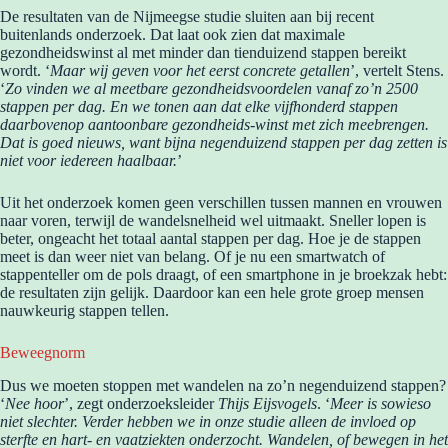
De resultaten van de Nijmeegse studie sluiten aan bij recent
buitenlands onderzoek. Dat laat ook zien dat maximale
gezondheidswinst al met minder dan tienduizend stappen bereikt
wordt. ‘
Maar wij geven voor het eerst concrete getallen
’, vertelt Stens.
‘
Zo vinden we al meetbare gezondheidsvoordelen vanaf zo’n 2500
stappen per dag. En we tonen aan dat elke vijfhonderd stappen
daarbovenop aantoonbare gezondheids-winst met zich meebrengen.
Dat is goed nieuws, want bijna negenduizend stappen per dag zetten is
niet voor iedereen haalbaar.
’
Uit het onderzoek komen geen verschillen tussen mannen en vrouwen
naar voren, terwijl de wandelsnelheid wel uitmaakt. Sneller lopen is
beter, ongeacht het totaal aantal stappen per dag. Hoe je de stappen
meet is dan weer niet van belang. Of je nu een smartwatch of
stappenteller om de pols draagt, of een smartphone in je broekzak hebt:
de resultaten zijn gelijk. Daardoor kan een hele grote groep mensen
nauwkeurig stappen tellen.
Beweegnorm
Dus we moeten stoppen met wandelen na zo’n negenduizend stappen?
‘
Nee hoor
’, zegt onderzoeksleider
Thijs Eijsvogels
. ‘
Meer is sowieso
niet slechter. Verder hebben we in onze studie alleen de invloed op
sterfte en hart- en vaatziekten onderzocht. Wandelen, of bewegen in het