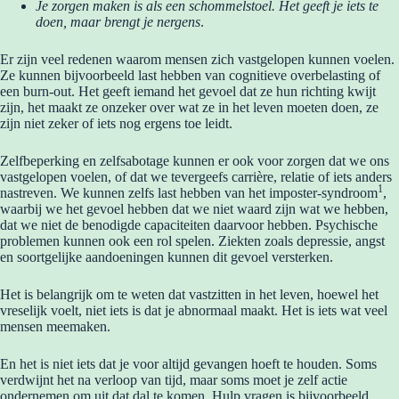
Je zorgen maken is als een schommelstoel. Het geeft je iets te
doen, maar brengt je nergens
.
Er zijn veel redenen waarom mensen zich vastgelopen kunnen voelen.
Ze kunnen bijvoorbeeld last hebben van cognitieve overbelasting of
een burn-out. Het geeft iemand het gevoel dat ze hun richting kwijt
zijn, het maakt ze onzeker over wat ze in het leven moeten doen, ze
zijn niet zeker of iets nog ergens toe leidt.
Zelfbeperking en zelfsabotage kunnen er ook voor zorgen dat we ons
vastgelopen voelen, of dat we tevergeefs carrière, relatie of iets anders
1
nastreven. We kunnen zelfs last hebben van het imposter-syndroom
,
waarbij we het gevoel hebben dat we niet waard zijn wat we hebben,
dat we niet de benodigde capaciteiten daarvoor hebben. Psychische
problemen kunnen ook een rol spelen. Ziekten zoals depressie, angst
en soortgelijke aandoeningen kunnen dit gevoel versterken.
Het is belangrijk om te weten dat vastzitten in het leven, hoewel het
vreselijk voelt, niet iets is dat je abnormaal maakt. Het is iets wat veel
mensen meemaken.
En het is niet iets dat je voor altijd gevangen hoeft te houden. Soms
verdwijnt het na verloop van tijd, maar soms moet je zelf actie
ondernemen om uit dat dal te komen. Hulp vragen is bijvoorbeeld