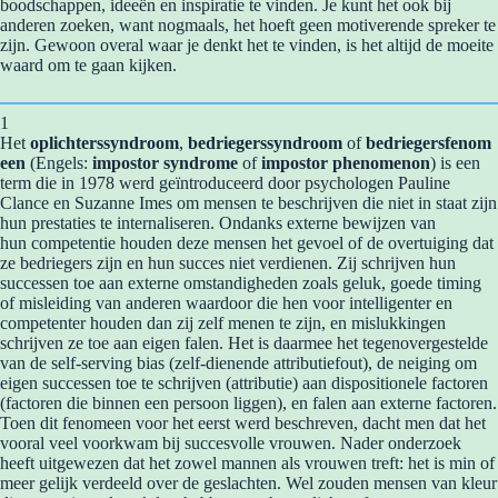
boodschappen, ideeën en inspiratie te vinden. Je kunt het ook bij
anderen zoeken, want nogmaals, het hoeft geen motiverende spreker te
zijn. Gewoon overal waar je denkt het te vinden, is het altijd de moeite
waard om te gaan kijken.
1
Het
oplichterssyndroom
,
bedriegerssyndroom
of
bedriegersfenom
een
(Engels:
impostor syndrome
of
impostor phenomenon
) is een
term die in 1978 werd geïntroduceerd door psychologen Pauline
Clance en Suzanne Imes om mensen te beschrijven die niet in staat zijn
hun prestaties te internaliseren. Ondanks externe bewijzen van
hun competentie houden deze mensen het gevoel of de overtuiging dat
ze bedriegers zijn en hun succes niet verdienen. Zij schrijven hun
successen toe aan externe omstandigheden zoals geluk, goede timing
of misleiding van anderen waardoor die hen voor intelligenter en
competenter houden dan zij zelf menen te zijn, en mislukkingen
schrijven ze toe aan eigen falen. Het is daarmee het tegenovergestelde
van de self-serving bias (zelf-dienende attributiefout), de neiging om
eigen successen toe te schrijven (attributie) aan dispositionele factoren
(factoren die binnen een persoon liggen), en falen aan externe factoren.
Toen dit fenomeen voor het eerst werd beschreven, dacht men dat het
vooral veel voorkwam bij succesvolle vrouwen. Nader onderzoek
heeft uitgewezen dat het zowel mannen als vrouwen treft: het is min of
meer gelijk verdeeld over de geslachten. Wel zouden mensen van kleur