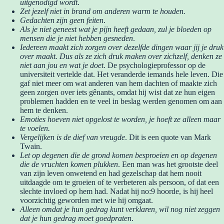
uitgenodigd wordt
.
Zet jezelf niet in brand om anderen warm te houden.
Gedachten zijn geen feiten
.
Als je niet geneest wat je pijn heeft gedaan, zul je bloeden op
mensen die je niet hebben gesneden
.
Iedereen maakt zich zorgen over dezelfde dingen waar jij je druk
over maakt. Dus als ze zich druk maken over zichzelf, denken ze
niet aan jou en wat je doet
. De psychologieprofessor op de
universiteit vertelde dat. Het veranderde iemands hele leven. Die
gaf niet meer om wat anderen van hem dachten of maakte zich
geen zorgen over iets gênants, omdat hij wist dat ze hun eigen
problemen hadden en te veel in beslag werden genomen om aan
hem te denken.
Emoties hoeven niet opgelost te worden, je hoeft ze alleen maar
te voelen.
Vergelijken is de dief van vreugde
. Dit is een quote van Mark
Twain.
Let op degenen die de grond komen besproeien en op degenen
die de vruchten komen plukken
. Een man was het grootste deel
van zijn leven onwetend en had gezelschap dat hem nooit
uitdaagde om te groeien of te verbeteren als persoon, of dat een
slechte invloed op hem had. Nadat hij no:9 hoorde, is hij heel
voorzichtig geworden met wie hij omgaat.
Alleen omdat je hun gedrag kunt verklaren, wil nog niet zeggen
dat je hun gedrag moet goedpraten
.