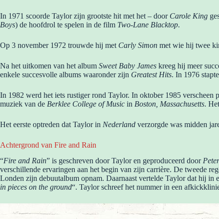
In 1971 scoorde Taylor zijn grootste hit met het – door
Carole King
ge
Boys
) de hoofdrol te spelen in de film
Two-Lane Blacktop
.
Op 3 november 1972 trouwde hij met
Carly Simon
met wie hij twee ki
Na het uitkomen van het album
Sweet Baby James
kreeg hij meer succ
enkele succesvolle albums waaronder zijn
Greatest Hits
. In 1976 stap
In 1982 werd het iets rustiger rond Taylor. In oktober 1985 verscheen
muziek van de
Berklee College of Music
in
Boston, Massachusetts
. He
Het eerste optreden dat Taylor in
Nederland
verzorgde was midden jar
Achtergrond van Fire and Rain
“
Fire and Rain
” is geschreven door Taylor en geproduceerd door
Pete
verschillende ervaringen aan het begin van zijn carrière. De tweede reg
Londen zijn debuutalbum opnam. Daarnaast vertelde Taylor dat hij in e
in pieces on the ground
“. Taylor schreef het nummer in een afkickklini