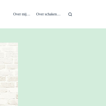
Over mij…
Over schaken…