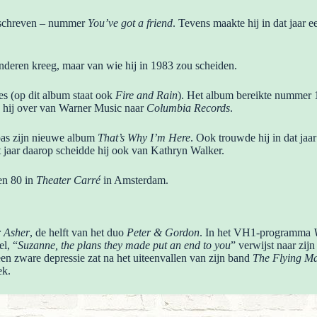
schreven – nummer
You’ve got a friend
. Tevens maakte hij in dat jaar 
nderen kreeg, maar van wie hij in 1983 zou scheiden.
es (op dit album staat ook
Fire and Rain
). Het album bereikte nummer 1
te hij over van Warner Music naar
Columbia Records
.
 pas zijn nieuwe album
That’s Why I’m Here
. Ook trouwde hij in dat jaa
t jaar daarop scheidde hij ook van Kathryn Walker.
en 80 in
Theater Carré
in Amsterdam.
r Asher
, de helft van het duo
Peter & Gordon
. In het VH1-programma
el, “
Suzanne, the plans they made put an end to you
” verwijst naar zij
en zware depressie zat na het uiteenvallen van zijn band
The Flying M
ek.