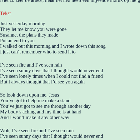
Niet zo zeer de artiest, maar het lied heeft een blijvende indruk op me 
Tekst
Just yesterday morning
They let me know you were gone
Susanne, the plans they made
Put an end to you
I walked out this morning and I wrote down this song
I just can’t remember who to send it to
I’ve seen fire and I’ve seen rain
I’ve seen sunny days that I thought would never end
I’ve seen lonely times when I could not find a friend
But I always thought that I’d see you again
So look down upon me, Jesus
You’ve got to help me make a stand
You’ve just got to see me through another day
My body’s aching and my time is at hand
And I won’t make it any other way
Woh, I’ve seen fire and I’ve seen rain
I’ve seen sunny days that I thought would never end