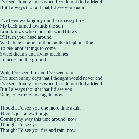
I’ve seen lonely times when I could not find a friend
But I always thought that I’d see you again
I’ve been walking my mind to an easy time
My back turned towards the sun
Lord knows when the cold wind blows
It’ll turn your head around
Well, there’s hours of time on the telephone line
To talk about things to come
Sweet dreams and flying machines
In pieces on the ground
Woh, I’ve seen fire and I’ve seen rain
I’ve seen sunny days that I thought would never end
I’ve seen lonely times when I could not find a friend
But I always thought that I’d see you
Baby, one more time again, now
Thought I’d see you one more time again
There’s just a few things
Coming my way this time around, now
Thought I’d see you
Thought I’d see you fire and rain, now