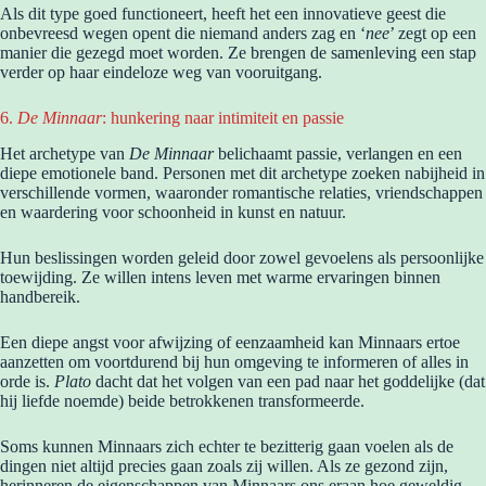
Als dit type goed functioneert, heeft het een innovatieve geest die
onbevreesd wegen opent die niemand anders zag en ‘
nee
’ zegt op een
manier die gezegd moet worden. Ze brengen de samenleving een stap
verder op haar eindeloze weg van vooruitgang.
6.
De Minnaar
: hunkering naar intimiteit en passie
Het archetype van
De Minnaar
belichaamt passie, verlangen en een
diepe emotionele band. Personen met dit archetype zoeken nabijheid in
verschillende vormen, waaronder romantische relaties, vriendschappen
en waardering voor schoonheid in kunst en natuur.
Hun beslissingen worden geleid door zowel gevoelens als persoonlijke
toewijding. Ze willen intens leven met warme ervaringen binnen
handbereik.
Een diepe angst voor afwijzing of eenzaamheid kan Minnaars ertoe
aanzetten om voortdurend bij hun omgeving te informeren of alles in
orde is.
Plato
dacht dat het volgen van een pad naar het goddelijke (dat
hij liefde noemde) beide betrokkenen transformeerde.
Soms kunnen Minnaars zich echter te bezitterig gaan voelen als de
dingen niet altijd precies gaan zoals zij willen. Als ze gezond zijn,
herinneren de eigenschappen van Minnaars ons eraan hoe geweldig