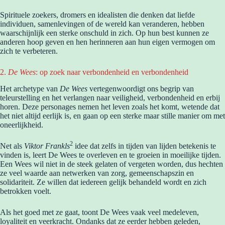
Spirituele zoekers, dromers en idealisten die denken dat liefde
individuen, samenlevingen of de wereld kan veranderen, hebben
waarschijnlijk een sterke onschuld in zich. Op hun best kunnen ze
anderen hoop geven en hen herinneren aan hun eigen vermogen om
zich te verbeteren.
2.
De Wees
: op zoek naar verbondenheid en verbondenheid
Het archetype van
De Wees
vertegenwoordigt ons begrip van
teleurstelling en het verlangen naar veiligheid, verbondenheid en erbij
horen. Deze personages nemen het leven zoals het komt, wetende dat
het niet altijd eerlijk is, en gaan op een sterke maar stille manier om met
oneerlijkheid.
2
Net als
Viktor Frankls
idee dat zelfs in tijden van lijden betekenis te
vinden is, leert De Wees te overleven en te groeien in moeilijke tijden.
Een Wees wil niet in de steek gelaten of vergeten worden, dus hechten
ze veel waarde aan netwerken van zorg, gemeenschapszin en
solidariteit. Ze willen dat iedereen gelijk behandeld wordt en zich
betrokken voelt.
Als het goed met ze gaat, toont De Wees vaak veel medeleven,
loyaliteit en veerkracht. Ondanks dat ze eerder hebben geleden,