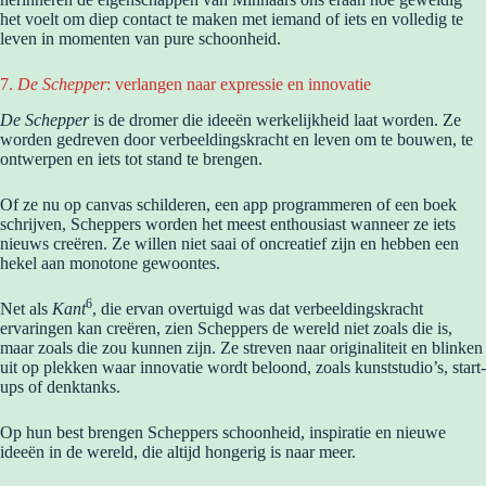
het voelt om diep contact te maken met iemand of iets en volledig te
leven in momenten van pure schoonheid.
7.
De Schepper
: verlangen naar expressie en innovatie
De Schepper
is de dromer die ideeën werkelijkheid laat worden. Ze
worden gedreven door verbeeldingskracht en leven om te bouwen, te
ontwerpen en iets tot stand te brengen.
Of ze nu op canvas schilderen, een app programmeren of een boek
schrijven, Scheppers worden het meest enthousiast wanneer ze iets
nieuws creëren. Ze willen niet saai of oncreatief zijn en hebben een
hekel aan monotone gewoontes.
6
Net als
Kant
, die ervan overtuigd was dat verbeeldingskracht
ervaringen kan creëren, zien Scheppers de wereld niet zoals die is,
maar zoals die zou kunnen zijn. Ze streven naar originaliteit en blinken
uit op plekken waar innovatie wordt beloond, zoals kunststudio’s, start-
ups of denktanks.
Op hun best brengen Scheppers schoonheid, inspiratie en nieuwe
ideeën in de wereld, die altijd hongerig is naar meer.