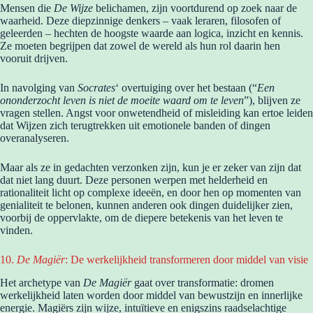
Mensen die
De Wijze
belichamen, zijn voortdurend op zoek naar de
waarheid. Deze diepzinnige denkers – vaak leraren, filosofen of
geleerden – hechten de hoogste waarde aan logica, inzicht en kennis.
Ze moeten begrijpen dat zowel de wereld als hun rol daarin hen
vooruit drijven.
In navolging van
Socrates
‘ overtuiging over het bestaan (“
Een
ononderzocht leven is niet de moeite waard om te leven
”), blijven ze
vragen stellen. Angst voor onwetendheid of misleiding kan ertoe leiden
dat Wijzen zich terugtrekken uit emotionele banden of dingen
overanalyseren.
Maar als ze in gedachten verzonken zijn, kun je er zeker van zijn dat
dat niet lang duurt. Deze personen werpen met helderheid en
rationaliteit licht op complexe ideeën, en door hen op momenten van
genialiteit te belonen, kunnen anderen ook dingen duidelijker zien,
voorbij de oppervlakte, om de diepere betekenis van het leven te
vinden.
10.
De Magiër
: De werkelijkheid transformeren door middel van visie
Het archetype van
De Magiër
gaat over transformatie: dromen
werkelijkheid laten worden door middel van bewustzijn en innerlijke
energie. Magiërs zijn wijze, intuïtieve en enigszins raadselachtige