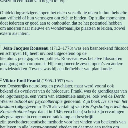
vastzit in een baan van negen tot vijf.
Ontdekkingsreizigers lopen het risico verstrikt te raken in hun behoefte
aan vrijheid of hun vermogen om zich te binden. Op zulke momenten
doet iedereen er goed aan te onthouden dat ze het potentieel hebben
om anderen naar nieuwe en wonderbaarlijke plaatsen te leiden, zowel
extern als intern.
1
Jean-Jacques Rousseau
(1712–1778) was een baanbrekend filosoof
en schrijver. Hij heeft invloed uitgeoefend op de
literatuur, pedagogiek en politiek. Rousseau was behalve filosoof en
pedagoog ook componist. Hij componeerde zeven opera’s en andere
muziekstukken. Tevens was hij een liefhebber van plantkunde.
2
Viktor Emil Frankl
(1905–1997) was
een Oostenrijks neuroloog en psychiater, maar werd vooral ook
bekend als overlever van de holocaust. Frankl was de grondlegger van
de logotherapie, een vorm van existentiële analyse, ook wel de
Derde
Weense School der psychotherapie
genoemd. Zijn boek
De zin van het
bestaan
(uitgegeven in 1978 als vertaling van
Ein Psycholog erlebt das
Konzentrationslager
dat al in 1946 verscheen) schetst zijn ervaringen
als gevangene in een concentratiekamp en beschrijft
zijn psychotherapeutische methode voor het vinden van betekenis van
het leven in alle levens-omstandigheden en daarmee een reden om