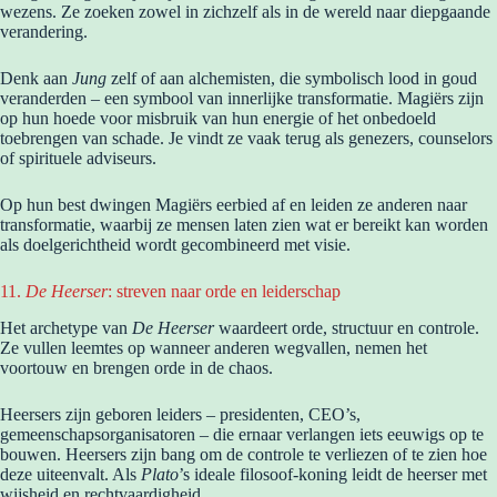
wezens. Ze zoeken zowel in zichzelf als in de wereld naar diepgaande
verandering.
Denk aan
Jung
zelf of aan alchemisten, die symbolisch lood in goud
veranderden – een symbool van innerlijke transformatie. Magiërs zijn
op hun hoede voor misbruik van hun energie of het onbedoeld
toebrengen van schade. Je vindt ze vaak terug als genezers, counselors
of spirituele adviseurs.
Op hun best dwingen Magiërs eerbied af en leiden ze anderen naar
transformatie, waarbij ze mensen laten zien wat er bereikt kan worden
als doelgerichtheid wordt gecombineerd met visie.
11.
De Heerser
: streven naar orde en leiderschap
Het archetype van
De Heerser
waardeert orde, structuur en controle.
Ze vullen leemtes op wanneer anderen wegvallen, nemen het
voortouw en brengen orde in de chaos.
Heersers zijn geboren leiders – presidenten, CEO’s,
gemeenschapsorganisatoren – die ernaar verlangen iets eeuwigs op te
bouwen. Heersers zijn bang om de controle te verliezen of te zien hoe
deze uiteenvalt. Als
Plato
’s ideale filosoof-koning leidt de heerser met
wijsheid en rechtvaardigheid.