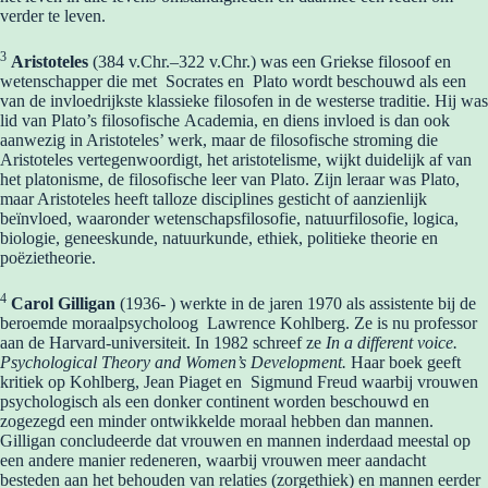
verder te leven.
3
Aristoteles
(384 v.Chr.–322 v.Chr.) was een Griekse filosoof en
wetenschapper die met Socrates en Plato wordt beschouwd als een
van de invloedrijkste klassieke filosofen in de westerse traditie. Hij was
lid van Plato’s filosofische Academia, en diens invloed is dan ook
aanwezig in Aristoteles’ werk, maar de filosofische stroming die
Aristoteles vertegenwoordigt, het aristotelisme, wijkt duidelijk af van
het platonisme, de filosofische leer van Plato. Zijn leraar was Plato,
maar Aristoteles heeft talloze disciplines gesticht of aanzienlijk
beïnvloed, waaronder wetenschapsfilosofie, natuurfilosofie, logica,
biologie, geneeskunde, natuurkunde, ethiek, politieke theorie en
poëzietheorie.
4
Carol Gilligan
(1936- ) werkte in de jaren 1970 als assistente bij de
beroemde moraalpsycholoog Lawrence Kohlberg. Ze is nu professor
aan de Harvard-universiteit. In 1982 schreef ze
In a different voice.
Psychological Theory and Women’s Development.
Haar boek geeft
kritiek op Kohlberg, Jean Piaget en Sigmund Freud waarbij vrouwen
psychologisch als een donker continent worden beschouwd en
zogezegd een minder ontwikkelde moraal hebben dan mannen.
Gilligan concludeerde dat vrouwen en mannen inderdaad meestal op
een andere manier redeneren, waarbij vrouwen meer aandacht
besteden aan het behouden van relaties (zorgethiek) en mannen eerder