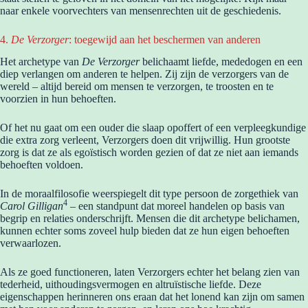
naar enkele voorvechters van mensenrechten uit de geschiedenis.
4.
De Verzorger
: toegewijd aan het beschermen van anderen
Het archetype van
De Verzorger
belichaamt liefde, mededogen en een
diep verlangen om anderen te helpen. Zij zijn de verzorgers van de
wereld – altijd bereid om mensen te verzorgen, te troosten en te
voorzien in hun behoeften.
Of het nu gaat om een ouder die slaap opoffert of een verpleegkundige
die extra zorg verleent, Verzorgers doen dit vrijwillig. Hun grootste
zorg is dat ze als egoïstisch worden gezien of dat ze niet aan iemands
behoeften voldoen.
In de moraalfilosofie weerspiegelt dit type persoon de zorgethiek van
4
Carol Gilligan
– een standpunt dat moreel handelen op basis van
begrip en relaties onderschrijft. Mensen die dit archetype belichamen,
kunnen echter soms zoveel hulp bieden dat ze hun eigen behoeften
verwaarlozen.
Als ze goed functioneren, laten Verzorgers echter het belang zien van
tederheid, uithoudingsvermogen en altruïstische liefde. Deze
eigenschappen herinneren ons eraan dat het lonend kan zijn om samen