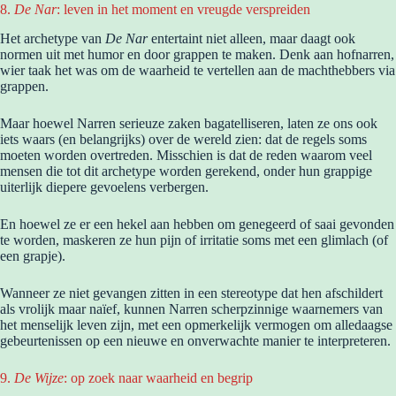
8.
De Nar
: leven in het moment en vreugde verspreiden
Het archetype van
De Nar
entertaint niet alleen, maar daagt ook
normen uit met humor en door grappen te maken. Denk aan hofnarren,
wier taak het was om de waarheid te vertellen aan de machthebbers via
grappen.
Maar hoewel Narren serieuze zaken bagatelliseren, laten ze ons ook
iets waars (en belangrijks) over de wereld zien: dat de regels soms
moeten worden overtreden. Misschien is dat de reden waarom veel
mensen die tot dit archetype worden gerekend, onder hun grappige
uiterlijk diepere gevoelens verbergen.
En hoewel ze er een hekel aan hebben om genegeerd of saai gevonden
te worden, maskeren ze hun pijn of irritatie soms met een glimlach (of
een grapje).
Wanneer ze niet gevangen zitten in een stereotype dat hen afschildert
als vrolijk maar naïef, kunnen Narren scherpzinnige waarnemers van
het menselijk leven zijn, met een opmerkelijk vermogen om alledaagse
gebeurtenissen op een nieuwe en onverwachte manier te interpreteren.
9.
De Wijze
: op zoek naar waarheid en begrip