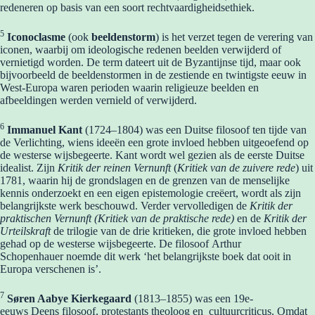
redeneren op basis van een soort rechtvaardigheidsethiek.
5
Iconoclasme
(ook
beeldenstorm
) is het verzet tegen de verering van
iconen, waarbij om ideologische redenen beelden verwijderd of
vernietigd worden. De term dateert uit de Byzantijnse tijd, maar ook
bijvoorbeeld de beeldenstormen in de zestiende en twintigste eeuw in
West-Europa waren perioden waarin religieuze beelden en
afbeeldingen werden vernield of verwijderd.
6
Immanuel Kant
(1724–1804) was een Duitse filosoof ten tijde van
de Verlichting, wiens ideeën een grote invloed hebben uitgeoefend op
de westerse wijsbegeerte. Kant wordt wel gezien als de eerste Duitse
idealist. Zijn
Kritik der reinen Vernunft
(
Kritiek van de zuivere rede
) uit
1781, waarin hij de grondslagen en de grenzen van de menselijke
kennis onderzoekt en een eigen epistemologie creëert, wordt als zijn
belangrijkste werk beschouwd. Verder vervolledigen de
Kritik der
praktischen Vernunft (Kritiek van de praktische rede)
en de
Kritik der
Urteilskraft
de trilogie van de drie kritieken, die grote invloed hebben
gehad op de westerse wijsbegeerte. De filosoof Arthur
Schopenhauer noemde dit werk ‘het belangrijkste boek dat ooit in
Europa verschenen is’.
7
Søren Aabye Kierkegaard
(1813–1855) was een 19e-
eeuws Deens filosoof, protestants theoloog en cultuurcriticus. Omdat