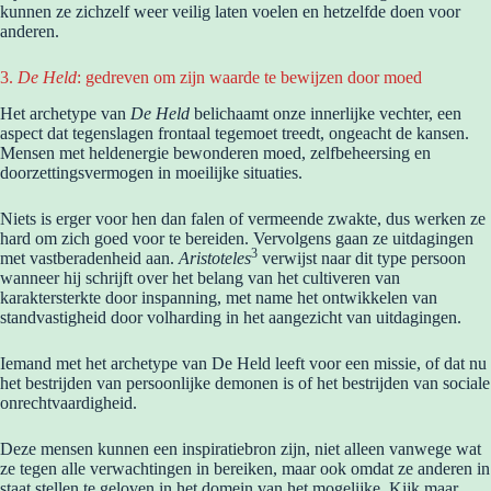
kunnen ze zichzelf weer veilig laten voelen en hetzelfde doen voor
anderen.
3.
De Held
: gedreven om zijn waarde te bewijzen door moed
Het archetype van
De Held
belichaamt onze innerlijke vechter, een
aspect dat tegenslagen frontaal tegemoet treedt, ongeacht de kansen.
Mensen met heldenergie bewonderen moed, zelfbeheersing en
doorzettingsvermogen in moeilijke situaties.
Niets is erger voor hen dan falen of vermeende zwakte, dus werken ze
hard om zich goed voor te bereiden. Vervolgens gaan ze uitdagingen
3
met vastberadenheid aan.
Aristoteles
verwijst naar dit type persoon
wanneer hij schrijft over het belang van het cultiveren van
karaktersterkte door inspanning, met name het ontwikkelen van
standvastigheid door volharding in het aangezicht van uitdagingen.
Iemand met het archetype van De Held leeft voor een missie, of dat nu
het bestrijden van persoonlijke demonen is of het bestrijden van sociale
onrechtvaardigheid.
Deze mensen kunnen een inspiratiebron zijn, niet alleen vanwege wat
ze tegen alle verwachtingen in bereiken, maar ook omdat ze anderen in
staat stellen te geloven in het domein van het mogelijke. Kijk maar