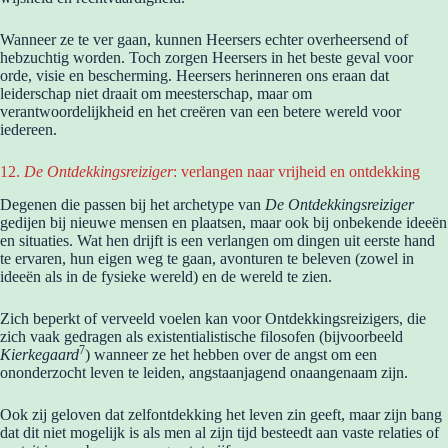
Wanneer ze te ver gaan, kunnen Heersers echter overheersend of
hebzuchtig worden. Toch zorgen Heersers in het beste geval voor
orde, visie en bescherming. Heersers herinneren ons eraan dat
leiderschap niet draait om meesterschap, maar om
verantwoordelijkheid en het creëren van een betere wereld voor
iedereen.
12.
De Ontdekkingsreiziger
: verlangen naar vrijheid en ontdekking
Degenen die passen bij het archetype van
De Ontdekkingsreiziger
gedijen bij nieuwe mensen en plaatsen, maar ook bij onbekende ideeën
en situaties. Wat hen drijft is een verlangen om dingen uit eerste hand
te ervaren, hun eigen weg te gaan, avonturen te beleven (zowel in
ideeën als in de fysieke wereld) en de wereld te zien.
Zich beperkt of verveeld voelen kan voor Ontdekkingsreizigers, die
zich vaak gedragen als existentialistische filosofen (bijvoorbeeld
7
Kierkegaard
) wanneer ze het hebben over de angst om een
ononderzocht leven te leiden, angstaanjagend onaangenaam zijn.
Ook zij geloven dat zelfontdekking het leven zin geeft, maar zijn bang
dat dit niet mogelijk is als men al zijn tijd besteedt aan vaste relaties of