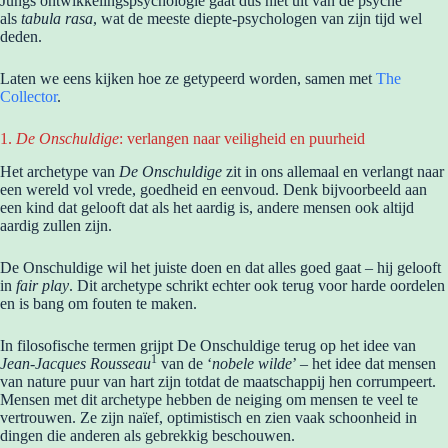
Jungs ontwikkelingspsychologie gaat dus niet uit van de psyche
als
tabula rasa
, wat de meeste diepte-psychologen van zijn tijd wel
deden.
Laten we eens kijken hoe ze getypeerd worden, samen met
The
Collector
.
1.
De Onschuldige
: verlangen naar veiligheid en puurheid
Het archetype van
De Onschuldige
zit in ons allemaal en verlangt naar
een wereld vol vrede, goedheid en eenvoud. Denk bijvoorbeeld aan
een kind dat gelooft dat als het aardig is, andere mensen ook altijd
aardig zullen zijn.
De Onschuldige wil het juiste doen en dat alles goed gaat – hij gelooft
in
fair play
. Dit archetype schrikt echter ook terug voor harde oordelen
en is bang om fouten te maken.
In filosofische termen grijpt De Onschuldige terug op het idee van
1
Jean-Jacques Rousseau
van de ‘
nobele wilde
’ – het idee dat mensen
van nature puur van hart zijn totdat de maatschappij hen corrumpeert.
Mensen met dit archetype hebben de neiging om mensen te veel te
vertrouwen. Ze zijn naïef, optimistisch en zien vaak schoonheid in
dingen die anderen als gebrekkig beschouwen.