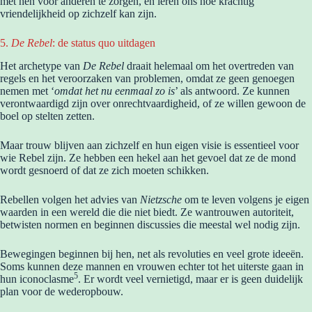
met hen voor anderen te zorgen, en leren ons hoe krachtig
vriendelijkheid op zichzelf kan zijn.
5.
De Rebel
: de status quo uitdagen
Het archetype van
De Rebel
draait helemaal om het overtreden van
regels en het veroorzaken van problemen, omdat ze geen genoegen
nemen met ‘
omdat het nu eenmaal zo is
’ als antwoord. Ze kunnen
verontwaardigd zijn over onrechtvaardigheid, of ze willen gewoon de
boel op stelten zetten.
Maar trouw blijven aan zichzelf en hun eigen visie is essentieel voor
wie Rebel zijn. Ze hebben een hekel aan het gevoel dat ze de mond
wordt gesnoerd of dat ze zich moeten schikken.
Rebellen volgen het advies van
Nietzsche
om te leven volgens je eigen
waarden in een wereld die die niet biedt. Ze wantrouwen autoriteit,
betwisten normen en beginnen discussies die meestal wel nodig zijn.
Bewegingen beginnen bij hen, net als revoluties en veel grote ideeën.
Soms kunnen deze mannen en vrouwen echter tot het uiterste gaan in
5
hun iconoclasme
. Er wordt veel vernietigd, maar er is geen duidelijk
plan voor de wederopbouw.