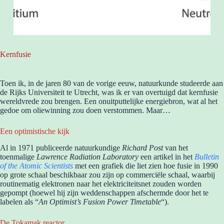
Kernfusie
Toen ik, in de jaren 80 van de vorige eeuw, natuurkunde studeerde aan
de Rijks Universiteit te Utrecht, was ik er van overtuigd dat kernfusie
wereldvrede zou brengen. Een onuitputtelijke energiebron, wat al het
gedoe om oliewinning zou doen verstommen. Maar…
Een optimistische kijk
Al in 1971 publiceerde natuurkundige
Richard Post
van het
toenmalige
Lawrence Radiation Laboratory
een artikel in het
Bulletin
of the Atomic Scientists
met een grafiek die liet zien hoe fusie in 1990
op grote schaal beschikbaar zou zijn op commerciële schaal, waarbij
routinematig elektronen naar het elektriciteitsnet zouden worden
gepompt (hoewel hij zijn weddenschappen afschermde door het te
labelen als “
An Optimist’s Fusion Power Timetable
“).
De Tokamak reactor