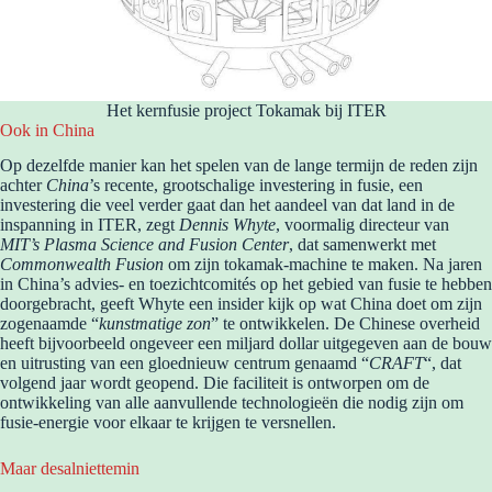
Het kernfusie project Tokamak bij ITER
Ook in China
Op dezelfde manier kan het spelen van de lange termijn de reden zijn
achter
China
’s recente, grootschalige investering in fusie, een
investering die veel verder gaat dan het aandeel van dat land in de
inspanning in ITER, zegt
Dennis Whyte
, voormalig directeur van
MIT’s Plasma Science and Fusion Center
, dat samenwerkt met
Commonwealth Fusion
om zijn tokamak-machine te maken. Na jaren
in China’s advies- en toezichtcomités op het gebied van fusie te hebben
doorgebracht, geeft Whyte een insider kijk op wat China doet om zijn
zogenaamde “
kunstmatige zon
” te ontwikkelen. De Chinese overheid
heeft bijvoorbeeld ongeveer een miljard dollar uitgegeven aan de bouw
en uitrusting van een gloednieuw centrum genaamd “
CRAFT
“, dat
volgend jaar wordt geopend. Die faciliteit is ontworpen om de
ontwikkeling van alle aanvullende technologieën die nodig zijn om
fusie-energie voor elkaar te krijgen te versnellen.
Maar desalniettemin