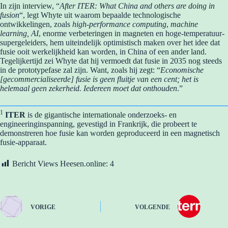
In zijn interview, “
After ITER: What China and others are doing in
fusion
“, legt Whyte uit waarom bepaalde technologische
ontwikkelingen, zoals
high-performance computing
,
machine
learning, AI
, enorme verbeteringen in magneten en hoge-temperatuur-
supergeleiders, hem uiteindelijk optimistisch maken over het idee dat
fusie ooit werkelijkheid kan worden, in China of een ander land.
Tegelijkertijd zei Whyte dat hij vermoedt dat fusie in 2035 nog steeds
in de prototypefase zal zijn. Want, zoals hij zegt: “
Economische
[gecommercialiseerde] fusie is geen fluitje van een cent; het is
helemaal geen zekerheid. Iedereen moet dat onthouden
.”
1
ITER
is de gigantische internationale onderzoeks- en
engineeringinspanning, gevestigd in Frankrijk, die probeert te
demonstreren hoe fusie kan worden geproduceerd in een magnetisch
fusie-apparaat.
Bericht Views Heesen.online:
4
VORIGE
VOLGENDE