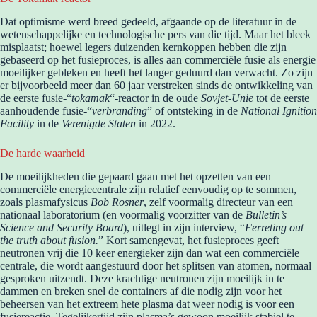
Dat optimisme werd breed gedeeld, afgaande op de literatuur in de
wetenschappelijke en technologische pers van die tijd. Maar het bleek
misplaatst; hoewel legers duizenden kernkoppen hebben die zijn
gebaseerd op het fusieproces, is alles aan commerciële fusie als energie
moeilijker gebleken en heeft het langer geduurd dan verwacht. Zo zijn
er bijvoorbeeld meer dan 60 jaar verstreken sinds de ontwikkeling van
de eerste fusie-“
tokamak
“-reactor in de oude
Sovjet-Unie
tot de eerste
aanhoudende fusie-“
verbranding
” of ontsteking in de
National Ignition
Facility
in de
Verenigde Staten
in 2022.
De harde waarheid
De moeilijkheden die gepaard gaan met het opzetten van een
commerciële energiecentrale zijn relatief eenvoudig op te sommen,
zoals plasmafysicus
Bob Rosner
, zelf voormalig directeur van een
nationaal laboratorium (en voormalig voorzitter van de
Bulletin’s
Science and Security Board
), uitlegt in zijn interview, “
Ferreting out
the truth about fusion.
” Kort samengevat, het fusieproces geeft
neutronen vrij die 10 keer energieker zijn dan wat een commerciële
centrale, die wordt aangestuurd door het splitsen van atomen, normaal
gesproken uitzendt. Deze krachtige neutronen zijn moeilijk in te
dammen en breken snel de containers af die nodig zijn voor het
beheersen van het extreem hete plasma dat weer nodig is voor een
fusiereactie. Tegelijkertijd zijn plasma’s gewoon moeilijk stabiel te