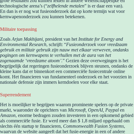
grote resultaten zou kunnen leiden in andere wetenschappelijke en
technologische arena’s (“
zelfhelende metalen
” is er daar een van).
En dan is er nog wat fusieonderzoek dat op korte termijn wat voor
kernwapenonderzoek zou kunnen betekenen.
Militaire toepassing
Zoals
Arjun Makhijani,
president van het
Institute for Energy and
Environmental Research
, schrijft: “
Fusieonderzoek voor vreedzaam
gebruik en militair gebruik zijn nauw met elkaar verweven, ondanks
pogingen om kernwapens te verhullen met de aura van het
zogenaamde ‘vreedzame atoom’.
” Gezien deze overwegingen is het
begrijpelijk dat regeringen fusieonderzoek blijven steunen, ondanks de
kleine kans dat er binnenkort een commerciële fusiecentrale online
komt. Het financieren van fundamenteel onderzoek en het voorzien in
nationale defensie zijn immers kerndoelen voor elke staat.
Superrendement
Het is moeilijker te begrijpen waarom prominente spelers op de private
markt, waaronder de oprichters van
Microsoft, OpenAI, Paypal
en
Amazon
, enorme bedragen zouden investeren in een opkomend gebied
als commerciële fusie. Er werd meer dan $ 1,8 miljard opgehaald om
slechts één startup te financieren,
Commonwealth Fusion Systems
,
waarvan de website aangeeft dat het fusie-energie in een of andere