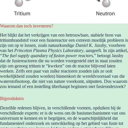
Waarom dan toch investeren?
Het blijkt dat het verkrijgen van een betrouwbare, stabiele bron van
tritiumbrandstof voor een fusiereactor een extreem moeilijk probleem is
zijn om op te lossen, zoals natuurkundige
Daniel K. Jassby
, voorheen
van het
Princeton Plasma Physics Laboratory
, aangeeft. In zijn artikel,
“
The fuel supply quandary of fusion power reactors
,” betoogt Jassby
dat de fusiereactoren die nu worden voorgesteld niet in staat zouden
zijn om genoeg tritium te “kweken” om de reactor blijvend laten
werken. Zelfs een paar van zulke reactoren zouden (als ze ooit
werkelijkheid zouden worden) binnenkort de wereldvoorraad van die
waterstofisotoop, die niet van nature voorkomt, uitputten. Dus waarom
zou iemand of een instelling überhaupt beginnen met fusieonderzoek?
Bijprodukten
Dezelfde redenen blijven, in verschillende vormen, opduiken bij de
verschillende experts: er is de wens om de basismechanismen van ons
universum te kennen en te begrijpen, en de waarschijnlijkheid dat
fundamenteel onderzoek en ontwikkeling op het gebied van fusie tot