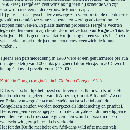
1950 kreeg Hergé een zenuwinzinking toen hij scheidde van zijn
vrouw om met een andere vrouw te kunnen zijn.
Hij ging naar een psychiater vanwege zijn verontrustende nachtmerries
gevuld met eindeloze witte visioenen en werd geadviseerd om te
stoppen met werken. In plaats daarvan probeerde Hergé te vechten
tegen de demonen in zijn hoofd door het verhaal van
Kuifje in Tibet
te
schrijven. Het is geen toeval dat Kuifje bang en eenzaam is in Tibet en
veel spoken moet uitdrijven om een nieuw evenwicht te kunnen
vinden…
Tijdens een persmededeling in 1960 werd er een genummerde pre-run
(Tirage de tête) van 100 stuks gesigneerd door Hergé. In 2015 werd
het op Catawiki geveild voor € 13.000.
Kuifje in Congo (originele titel:
Tintin au Congo
, 1931).
Dit is waarschijnlijk het meest controversiële album van Kuifje. Het
heeft onder vuur gelegen vanuit Amerika, Groot-Brittannië, Zweden
en België vanwege de veronderstelde racistische inhoud; de
Congolezen zouden worden neergezet als kinderachtig en primitief.
Het is een paar keer aangepast – om de Congolezen dunnere lippen en
een kleinere bos kroeshaar te geven – en wordt nu vaak met een
waarschuwing erop in winkels verkocht.
Het feit dat Kuifje meehelpt om Afrikaans wild af te maken valt