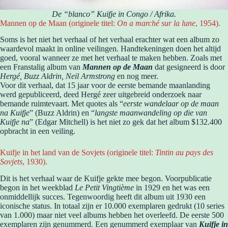
De “blanco” Kuifje in Congo / Afrika.
Mannen op de Maan (originele titel:
On a marché sur la lune
, 1954).
Soms is het niet het verhaal of het verhaal erachter wat een album zo
waardevol maakt in online veilingen. Handtekeningen doen het altijd
goed, vooral wanneer ze met het verhaal te maken hebben. Zoals met
een Franstalig album van
Mannen op de Maan
dat gesigneerd is door
Hergé, Buzz Aldrin, Neil Armstrong
en nog meer.
Voor dit verhaal, dat 15 jaar voor de eerste bemande maanlanding
werd gepubliceerd, deed Hergé zeer uitgebreid onderzoek naar
bemande ruimtevaart. Met quotes als “
eerste wandelaar op de maan
na Kuifje
” (Buzz Aldrin) en “
langste maanwandeling op die van
Kuifje na
” (Edgar Mitchell) is het niet zo gek dat het album $132.400
opbracht in een veiling.
Kuifje in het land van de Sovjets (originele titel:
Tintin au pays des
Sovjets
, 1930).
Dit is het verhaal waar de Kuifje gekte mee begon. Voorpublicatie
begon in het weekblad
Le Petit Vingtième
in 1929 en het was een
onmiddellijk succes. Tegenwoordig heeft dit album uit 1930 een
iconische status. In totaal zijn er 10.000 exemplaren gedrukt (10 series
van 1.000) maar niet veel albums hebben het overleefd. De eerste 500
exemplaren zijn genummerd. Een genummerd exemplaar van
Kuifje in