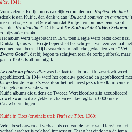
d’or
, 1941).
Voor velen is Kuifje onlosmakelijk verbonden met
Kapitein Haddock
(denk je aan Kuifje, dan denk je aan “
Duizend bommen en granaten!
”)
maar het is pas in het 9de album dat Kuifje hem ontmoet aan boord
van de “
Karaboudjan
”. Dit is wat
De Krab met de Gulden Scharen
zo bijzonder maakt.
Het album werd uitgebracht in 1941 toen België werd bezet door nazi-
Duitsland, dus was Hergé beperkt tot het schrijven van een verhaal met
een neutraal thema. Hij bewaarde zijn politieke gedachten voor “
Het
Zwarte Goud
”, dat hij begon te schrijven toen de oorlog uitbrak, maar
pas in 1950 als album uitgaf.
Le crabe au pinces d’or
was het laatste album dat in zwart-wit werd
gepubliceerd. In 1944 werd het opnieuw getekend en gepubliceerd met
62 gekleurde pagina’s waardoor het het meest gezochte album van de
1ste gekleurde versie werd.
Kuifje albums die tijdens de Tweede Wereldoorlog zijn gepubliceerd,
zowel zwart-wit als gekleurd, halen een bedrag tot € 6000 in de
Catawiki veilingen.
Kuifje in Tibet (originele titel:
Tintin au Tibet
, 1960).
Velen beschouwen dit verhaal als een van de beste van Hergé, en het
verhaal erachter is ook heel interessant. Tegen het einde van de jaren