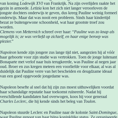
van koning
Lodewijk XVI
van Frankrijk. Na zijn overlijden raakte het
gezin in armoede.
Letizia
kon het zich niet langer veroorloven de
jongste dochters onderwijs te geven, dus kreeg Pauline weinig formeel
onderwijs. Maar dat was nooit een probleem. Sinds haar kindertijd
bezat ze buitengewone schoonheid, wat haar grootste troef zou
worden.
Clemens von Metternich
schreef over haar: “
Pauline was zo knap als
mogelijk is; ze was verliefd op zichzelf, en haar enige beroep was
plezier.
”
Napoleon
kende zijn jongere zus lange tijd niet, aangezien hij al vóór
haar geboorte voor zijn studie was vertrokken. Toen de jonge luitenant
Bonaparte met verlof naar huis terugkeerde, was Pauline al negen jaar
oud. Broer en zus kregen meteen een voorliefde voor elkaar, al was al
duidelijk dat Pauline verre van het bescheiden en deugdzame ideaal
van een goed opgevoede jongedame was.
Napoleon besefte al snel dat hij zijn zus moest uithuwelijken voordat
haar schandalige reputatie haar toekomst ruïneerde. Nadat hij
verschillende kandidaten had overwogen, koos hij voor generaal
Charles Leclerc
, die hij kende sinds het beleg van
Toulon
.
Napoleon stuurde Leclerc en Pauline naar de kolonie
Saint-Domingue
,
waar Pauline genoot van haar bijna koninklijke status. Ze organiseerde