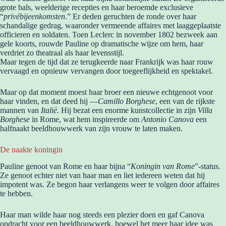
grote bals, weelderige recepties en haar beroemde exclusieve
“
privébijeenkomsten
.” Er deden geruchten de ronde over haar
schandalige gedrag, waaronder vermeende affaires met laaggeplaatste
officieren en soldaten. Toen Leclerc in november 1802 bezweek aan
gele koorts, rouwde Pauline op dramatische wijze om hem, haar
verdriet zo theatraal als haar levensstijl.
Maar tegen de tijd dat ze terugkeerde naar Frankrijk was haar rouw
vervaagd en opnieuw vervangen door toegeeflijkheid en spektakel.
Maar op dat moment moest haar broer een nieuwe echtgenoot voor
haar vinden, en dat deed hij —
Camillo Borghese
, een van de rijkste
mannen van
Italië.
Hij bezat een enorme kunstcollectie in zijn
Villa
Borghese
in Rome, wat hem inspireerde om
Antonio Canova
een
halfnaakt beeldhouwwerk van zijn vrouw te laten maken.
De naakte koningin
Pauline genoot van Rome en haar bijna “
Koningin van Rome
”-status.
Ze genoot echter niet van haar man en liet iedereen weten dat hij
impotent was. Ze begon haar verlangens weer te volgen door affaires
te hebben.
Haar man wilde haar nog steeds een plezier doen en gaf Canova
opdracht voor een beeldhouwwerk, hoewel het meer haar idee was