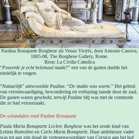
Paolina Bonaparte Borghese als Venus Victrix, door Antonio Canova,
1805-08, The Borghese Gallery, Rome.
Bron: La Civilta Cattolica
“
Poseerde je echt helemaal naakt?
” een van de gasten durfde het
eindelijk te vragen.
“
Natuurlijk
” antwoordde Pauline. “
De studio was warm
.” Het gebrul
van verontwaardiging, bewondering en verbazing raasde door de zaal.
De gasten waren geschokt, terwijl Pauline blij was met de commotie
die ze had veroorzaakt.
De schandalen rond Pauline Bonaparte
Paula Maria Bonaparte Leclerc Borghese
was het zesde kind van
Letizia Ramolino
en
Carlo Maria Bonaparte.
Haar ambitieuze vader
was tot aan zijn dood de vertegenwoordiger van
Corsica
aan het hof