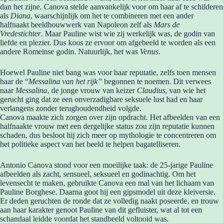
dan het zijne. Canova stelde aanvankelijk voor om haar af te schilderen
als
Diana
, waarschijnlijk om het te combineren met een ander
halfnaakt beeldhouwwerk van Napoleon zelf als
Mars de
Vredestichter
. Maar Pauline wist wie zij werkelijk was, de godin van
liefde en plezier. Dus koos ze ervoor om afgebeeld te worden als een
andere Romeinse godin. Natuurlijk, het was
Venus
.
Hoewel Pauline niet bang was voor haar reputatie, zelfs toen mensen
haar de “
Messalina van het rijk”
begonnen te noemen. Dit verwees
naar
Messalina
, de jonge vrouw van keizer
Claudius
, van wie het
gerucht ging dat ze een onverzadigbare seksuele lust had en haar
verlangens zonder terughoudendheid volgde.
Canova maakte zich zorgen over zijn opdracht. Het afbeelden van een
halfnaakte vrouw met een dergelijke status zou zijn reputatie kunnen
schaden, dus besloot hij zich meer op mythologie te concentreren om
het politieke aspect van het beeld te helpen bagatelliseren.
Antonio Canova stond voor een moeilijke taak: de 25-jarige Pauline
afbeelden als zacht, sensueel, seksueel en godinachtig. Om het
levensecht te maken, gebruikte Canova een mal van het lichaam van
Pauline Borghese. Daarna goot hij een gipsmodel uit deze kleiversie.
Er deden geruchten de ronde dat ze volledig naakt poseerde, en trouw
aan haar karakter genoot Pauline van dit gefluister, wat al tot een
schandaal leidde voordat het standbeeld voltooid was.