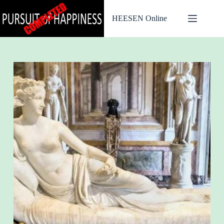
Ga
naar
HEESEN Online
de
inhoud