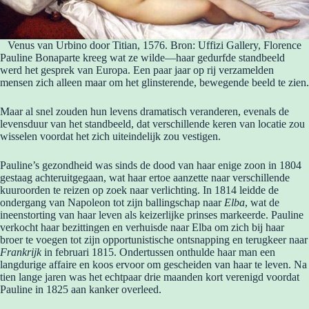
Venus van Urbino door Titian, 1576. Bron: Uffizi Gallery, Florence
Pauline Bonaparte kreeg wat ze wilde—haar gedurfde standbeeld
werd het gesprek van Europa. Een paar jaar op rij verzamelden
mensen zich alleen maar om het glinsterende, bewegende beeld te zien.
Maar al snel zouden hun levens dramatisch veranderen, evenals de
levensduur van het standbeeld, dat verschillende keren van locatie zou
wisselen voordat het zich uiteindelijk zou vestigen.
Pauline’s gezondheid was sinds de dood van haar enige zoon in 1804
gestaag achteruitgegaan, wat haar ertoe aanzette naar verschillende
kuuroorden te reizen op zoek naar verlichting. In 1814 leidde de
ondergang van Napoleon tot zijn ballingschap naar
Elba
, wat de
ineenstorting van haar leven als keizerlijke prinses markeerde. Pauline
verkocht haar bezittingen en verhuisde naar Elba om zich bij haar
broer te voegen tot zijn opportunistische ontsnapping en terugkeer naar
Frankrijk
in februari 1815. Ondertussen onthulde haar man een
langdurige affaire en koos ervoor om gescheiden van haar te leven. Na
tien lange jaren was het echtpaar drie maanden kort verenigd voordat
Pauline in 1825 aan kanker overleed.