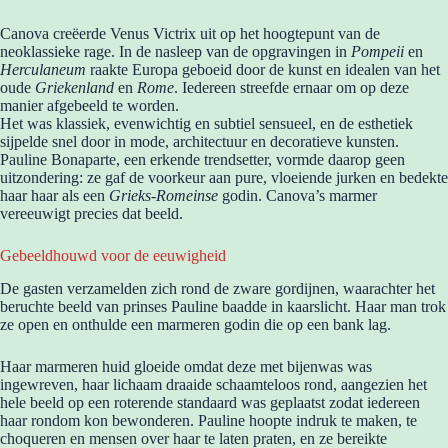
Canova creëerde Venus Victrix uit op het hoogtepunt van de
neoklassieke rage. In de nasleep van de opgravingen in
Pompeii
en
Herculaneum
raakte Europa geboeid door de kunst en idealen van het
oude
Griekenland
en
Rome
. Iedereen streefde ernaar om op deze
manier afgebeeld te worden.
Het was klassiek, evenwichtig en subtiel sensueel, en de esthetiek
sijpelde snel door in mode, architectuur en decoratieve kunsten.
Pauline Bonaparte, een erkende trendsetter, vormde daarop geen
uitzondering: ze gaf de voorkeur aan pure, vloeiende jurken en bedekte
haar haar als een
Grieks-Romeinse
godin. Canova’s marmer
vereeuwigt precies dat beeld.
Gebeeldhouwd voor de eeuwigheid
De gasten verzamelden zich rond de zware gordijnen, waarachter het
beruchte beeld van prinses Pauline baadde in kaarslicht. Haar man trok
ze open en onthulde een marmeren godin die op een bank lag.
Haar marmeren huid gloeide omdat deze met bijenwas was
ingewreven, haar lichaam draaide schaamteloos rond, aangezien het
hele beeld op een roterende standaard was geplaatst zodat iedereen
haar rondom kon bewonderen. Pauline hoopte indruk te maken, te
choqueren en mensen over haar te laten praten, en ze bereikte