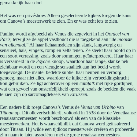
gemakkelijk haar doel.
Het was een privéshow. Alleen geselecteerde kijkers kregen de kans
om Canova’s meesterwerk te zien. En er was echt iets te zien.
Pauline wordt afgebeeld als Venus die zegeviert in het
Oordeel van
Paris
, terwijl ze de appel vasthoudt die is toegekend aan “
de mooiste
van allemaal.
” Al haar lichaamsdelen zijn slank, langwerpig en
sensueel, hals, vingers, romp en zelfs tenen. Ze steekt haar hoofd op in
een soort verrassing, zoals door sommigen geïnterpreteerd. Haar haar
is verzameld in de
Psyche
-knoop, waardoor haar lange, slanke nek
zichtbaar wordt en een vleugje sensualiteit aan het beeld wordt
toegevoegd. De mantel bedekte subtiel haar heupen en verborg
genoeg, maar niet alles, waardoor de kijker zijn verbeeldingskracht
kon gebruiken. Ze ligt achterover op een
catafalk
met rijke gordijnen,
wat een gevoel van onsterfelijkheid oproept, zoals de beelden die vaak
te zien zijn op sarcofaagdeksels van
Etrusken
.
Een nadere blik roept Canova’s Venus de
Venus van Urbino
van
Titiaan
op. Dit olieverfschilderij, voltooid in 1538 door de Venetiaanse
renaissancemeester, wordt beschouwd als een van de klassieke
meesterwerken. Het is waarschijnlijk dat Canova werd geïnspireerd
door Titiaan. Hij wilde een tijdloos meesterwerk creëren en probeerde
zijn naam te laten associëren met de grote renaissancemeesters.