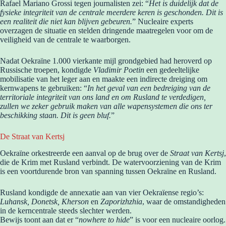
Rafael Mariano Grossi tegen journalisten zei: “
Het is duidelijk dat de
fysieke integriteit van de centrale meerdere keren is geschonden. Dit is
een realiteit die niet kan blijven gebeuren.
” Nucleaire experts
overzagen de situatie en stelden dringende maatregelen voor om de
veiligheid van de centrale te waarborgen.
Nadat Oekraïne 1.000 vierkante mijl grondgebied had heroverd op
Russische troepen, kondigde
Vladimir Poetin
een gedeeltelijke
mobilisatie van het leger aan en maakte een indirecte dreiging om
kernwapens te gebruiken: “
In het geval van een bedreiging van de
territoriale integriteit van ons land en om Rusland te verdedigen,
zullen we zeker gebruik maken van alle wapensystemen die ons ter
beschikking staan. Dit is geen bluf.
”
De Straat van Kertsj
Oekraïne orkestreerde een aanval op de brug over de
Straat van Kertsj
,
die de Krim met Rusland verbindt. De watervoorziening van de Krim
is een voortdurende bron van spanning tussen Oekraïne en Rusland.
Rusland kondigde de annexatie aan van vier Oekraïense regio’s:
Luhansk, Donetsk, Kherson
en
Zaporizhzhia
, waar de omstandigheden
in de kerncentrale steeds slechter werden.
Bewijs toont aan dat er “
nowhere to hide
” is voor een nucleaire oorlog.