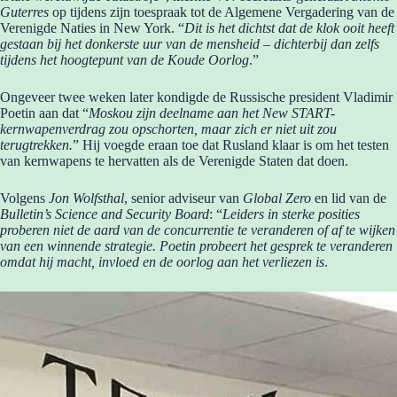
Guterres
op tijdens zijn toespraak tot de Algemene Vergadering van de
Verenigde Naties in New York. “
Dit is het dichtst dat de klok ooit heeft
gestaan bij het donkerste uur van de mensheid – dichterbij dan zelfs
tijdens het hoogtepunt van de Koude Oorlog
.”
Ongeveer twee weken later kondigde de Russische president Vladimir
Poetin aan dat “
Moskou zijn deelname aan het New START-
kernwapenverdrag zou opschorten, maar zich er niet uit zou
terugtrekken.
” Hij voegde eraan toe dat Rusland klaar is om het testen
van kernwapens te hervatten als de Verenigde Staten dat doen.
Volgens
Jon Wolfsthal
, senior adviseur van
Global Zero
en lid van de
Bulletin’s Science and Security Board
: “
Leiders in sterke posities
proberen niet de aard van de concurrentie te veranderen of af te wijken
van een winnende strategie. Poetin probeert het gesprek te veranderen
omdat hij macht, invloed en de oorlog aan het verliezen is
.