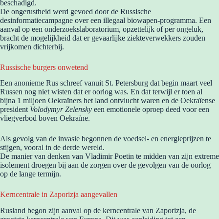
beschadigd.
De ongerustheid werd gevoed door de Russische
desinformatiecampagne over een illegaal biowapen-programma. Een
aanval op een onderzoekslaboratorium, opzettelijk of per ongeluk,
bracht de mogelijkheid dat er gevaarlijke ziekteverwekkers zouden
vrijkomen dichterbij.
Russische burgers onwetend
Een anonieme Rus schreef vanuit St. Petersburg dat begin maart veel
Russen nog niet wisten dat er oorlog was. En dat terwijl er toen al
bijna 1 miljoen Oekraïners het land ontvlucht waren en de Oekraïense
president
Volodymyr Zelensky
een emotionele oproep deed voor een
vliegverbod boven Oekraïne.
Als gevolg van de invasie begonnen de voedsel- en energieprijzen te
stijgen, vooral in de derde wereld.
De manier van denken van Vladimir Poetin te midden van zijn extreme
isolement droegen bij aan de zorgen over de gevolgen van de oorlog
op de lange termijn.
Kerncentrale in Zaporizja aangevallen
Rusland begon zijn aanval op de kerncentrale van Zaporizja, de