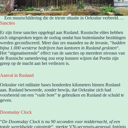
Een muurschildering die de trieste situatie in Oekraïne verbeeld….
Sancties
Er zijn forse sancties opgelegd aan Rusland. Russische elites hebben
zich uitgesproken tegen de oorlog omdat hun buitenlandse bezittingen
werden geconfisceerd. Meer dan zes maanden na de invasie, “
hadden
bijna 1.000 westerse bedrijven hun kantoren in Rusland gesloten
“.
Het “stigmatiserende” effect van de sancties op meerdere niveaus van
de Russische samenleving zou erop kunnen wijzen dat Poetin zijn
greep op de macht aan het verliezen is.
Aanval in Rusland
Oekraïne viel militaire bases honderden kilometers binnen Rusland
aan. Rusland beweerde, zonder bewijs, dat Oekraïne zich had
voorbereid om een “
vuile bom
” te gebruiken en Rusland de schuld te
geven.
Doomsday Clock
“
De Doomsday Clock is nu 90 seconden voor middernacht, of een
totale wereldwijde catastrofe
“, merkte VN-secretaris-generaal
António