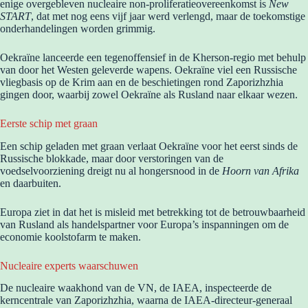
enige overgebleven nucleaire non-proliferatieovereenkomst is
New
START
, dat met nog eens vijf jaar werd verlengd, maar de toekomstige
onderhandelingen worden grimmig.
Oekraïne lanceerde een tegenoffensief in de Kherson-regio met behulp
van door het Westen geleverde wapens. Oekraïne viel een Russische
vliegbasis op de Krim aan en de beschietingen rond Zaporizhzhia
gingen door, waarbij zowel Oekraïne als Rusland naar elkaar wezen.
Eerste schip met graan
Een schip geladen met graan verlaat Oekraïne voor het eerst sinds de
Russische blokkade, maar door verstoringen van de
voedselvoorziening dreigt nu al hongersnood in de
Hoorn van Afrika
en daarbuiten.
Europa ziet in dat het is misleid met betrekking tot de betrouwbaarheid
van Rusland als handelspartner voor Europa’s inspanningen om de
economie koolstofarm te maken.
Nucleaire experts waarschuwen
De nucleaire waakhond van de VN, de IAEA, inspecteerde de
kerncentrale van Zaporizhzhia, waarna de IAEA-directeur-generaal