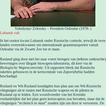
Volodymyr Zelensky – President Oekraïne (1978- )
Luhansk valt
In het oosten kwam Luhansk onder Russische controle, terwijl de twee
landen overeenkwamen om internationale graantransporten vanuit
Oekraïne via de Zwarte Zee toe te staan.
Rusland ging door met het naar voren brengen van (telkens ontkrachte)
beweringen over illegale biowapen-laboratoria, dit keer via de
Biologische Wapenconventie
. Uit rapporten bleek dat Russische
raketten gebouwen in de kerncentrale van
Zaporizhzhia
hadden
beschadigd.
Rusland en Wit-Rusland kondigden hun plan aan om Wit-Russische
vliegtuigen uit te rusten met Russische wapens en de piloten in
Rusland op te leiden. Een woordvoerder van het Kremlin
verduidelijkte dat het plan geen kernwapens zou bevatten, maar dat de
vliegtuigen “
technisch in staat
” zouden zijn om deze te vervoeren. De