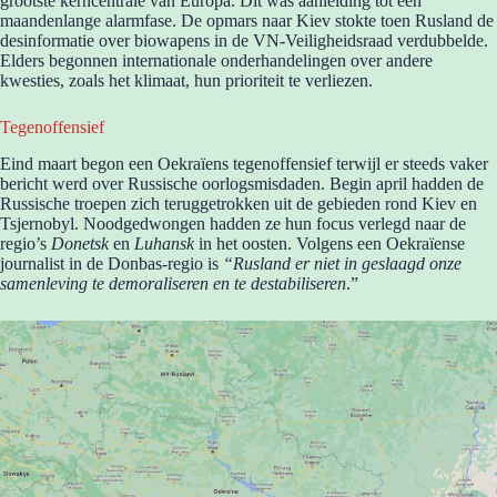
grootste kerncentrale van Europa. Dit was aanleiding tot een
maandenlange alarmfase. De opmars naar Kiev stokte toen Rusland de
desinformatie over biowapens in de VN-Veiligheidsraad verdubbelde.
Elders begonnen internationale onderhandelingen over andere
kwesties, zoals het klimaat, hun prioriteit te verliezen.
Tegenoffensief
Eind maart begon een Oekraïens tegenoffensief terwijl er steeds vaker
bericht werd over Russische oorlogsmisdaden. Begin april hadden de
Russische troepen zich teruggetrokken uit de gebieden rond Kiev en
Tsjernobyl. Noodgedwongen hadden ze hun focus verlegd naar de
regio’s
Donetsk
en
Luhansk
in het oosten. Volgens een Oekraïense
journalist in de Donbas-regio is
“Rusland er niet in geslaagd onze
samenleving te demoraliseren en te destabiliseren
.”