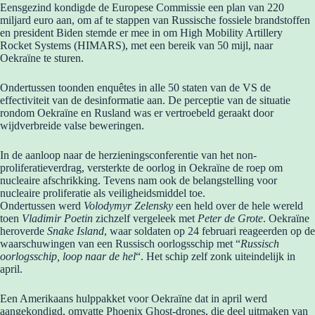
Eensgezind kondigde de Europese Commissie een plan van 220
miljard euro aan, om af te stappen van Russische fossiele brandstoffen
en president Biden stemde er mee in om High Mobility Artillery
Rocket Systems (HIMARS), met een bereik van 50 mijl, naar
Oekraïne te sturen.
Ondertussen toonden enquêtes in alle 50 staten van de VS de
effectiviteit van de desinformatie aan. De perceptie van de situatie
rondom Oekraïne en Rusland was er vertroebeld geraakt door
wijdverbreide valse beweringen.
In de aanloop naar de herzieningsconferentie van het non-
proliferatieverdrag, versterkte de oorlog in Oekraïne de roep om
nucleaire afschrikking. Tevens nam ook de belangstelling voor
nucleaire proliferatie als veiligheidsmiddel toe.
Ondertussen werd
Volodymyr Zelensky
een held over de hele wereld
toen
Vladimir Poetin
zichzelf vergeleek met
Peter de Grote
. Oekraïne
heroverde
Snake Island
, waar soldaten op 24 februari reageerden op de
waarschuwingen van een Russisch oorlogsschip met “
Russisch
oorlogsschip, loop naar de hel
“. Het schip zelf zonk uiteindelijk in
april.
Een Amerikaans hulppakket voor Oekraïne dat in april werd
aangekondigd, omvatte Phoenix Ghost-drones, die deel uitmaken van