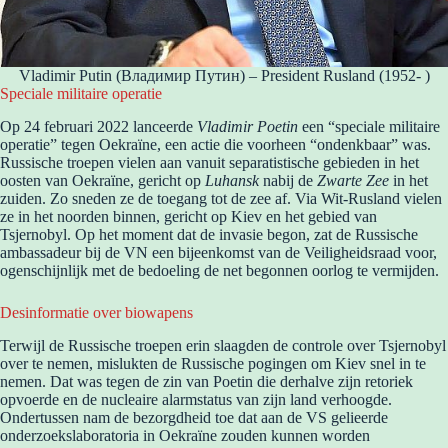
Vladimir Putin (Владимир Путин) – President Rusland (1952- )
Speciale militaire operatie
Op 24 februari 2022 lanceerde
Vladimir Poetin
een “speciale militaire
operatie” tegen Oekraïne, een actie die voorheen “ondenkbaar” was.
Russische troepen vielen aan vanuit separatistische gebieden in het
oosten van Oekraïne, gericht op
Luhansk
nabij de
Zwarte Zee
in het
zuiden. Zo sneden ze de toegang tot de zee af. Via Wit-Rusland vielen
ze in het noorden binnen, gericht op Kiev en het gebied van
Tsjernobyl. Op het moment dat de invasie begon, zat de Russische
ambassadeur bij de VN een bijeenkomst van de Veiligheidsraad voor,
ogenschijnlijk met de bedoeling de net begonnen oorlog te vermijden.
Desinformatie over biowapens
Terwijl de Russische troepen erin slaagden de controle over Tsjernobyl
over te nemen, mislukten de Russische pogingen om Kiev snel in te
nemen. Dat was tegen de zin van Poetin die derhalve zijn retoriek
opvoerde en de nucleaire alarmstatus van zijn land verhoogde.
Ondertussen nam de bezorgdheid toe dat aan de VS gelieerde
onderzoekslaboratoria in Oekraïne zouden kunnen worden