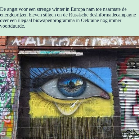
De angst voor een strenge winter in Europa nam toe naarmate de
energieprijzen bleven stijgen en de Russische desinformatiecampagne
over een illegaal biowapenprogramma in Oekraïne nog immer
voortduurde.