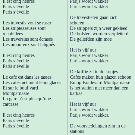
Il est cinq heures
Parijs wordt wakker
Paris s’éveille
Parijs wordt wakker
Paris s’éveille
De travestieten gaan zich
Les travestis vont se raser
scheren
Les stripteaseuses sont
De strippers zijn weer gekleed
rehabillées
De bolsters worden verpletterd
Les traversins sont écrasés
De geliefden zijn moe
Les amoureux sont fatigués
Het is vijf uur
Il est cinq heures
Parijs wordt wakker
Paris s’éveille
Parijs wordt wakker
Paris s’éveille
De koffie zit in de kopjes
Le café est dans les tasses
Cafés maken hun glazen schoon
Les cafés nettoient leurs glaces
En op Boulevard Montparnasse
Et sur le boul’vard
Is het station niet meer dan een
Montparnasse
karkas
La gare n’est plus qu’une
carcasse
Het is vijf uur
Parijs wordt wakker
Il est cinq heures
Parijs wordt wakker.
Paris s’éveille
Paris s’éveille
De voorstedelingen zijn in de
stations