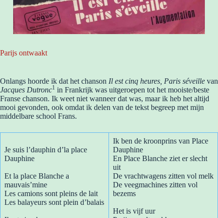
Parijs ontwaakt
Onlangs hoorde ik dat het chanson
Il est cinq heures, Paris séveille
van
1
Jacques Dutronc
in Frankrijk was uitgeroepen tot het mooiste/beste
Franse chanson. Ik weet niet wanneer dat was, maar ik heb het altijd
mooi gevonden, ook omdat ik delen van de tekst begreep met mijn
middelbare school Frans.
Ik ben de kroonprins van Place
Je suis l’dauphin d’la place
Dauphine
Dauphine
En Place Blanche ziet er slecht
uit
Et la place Blanche a
De vrachtwagens zitten vol melk
mauvais’mine
De veegmachines zitten vol
Les camions sont pleins de lait
bezems
Les balayeurs sont plein d’balais
Het is vijf uur