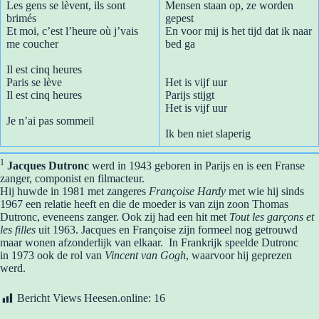
Les gens se lèvent, ils sont
Mensen staan op, ze worden
brimés
gepest
Et moi, c’est l’heure où j’vais
En voor mij is het tijd dat ik naar
me coucher
bed ga
Il est cinq heures
Paris se lève
Het is vijf uur
Il est cinq heures
Parijs stijgt
Het is vijf uur
Je n’ai pas sommeil
Ik ben niet slaperig
1
Jacques Dutronc
werd in 1943 geboren in Parijs en is een Franse
zanger, componist en filmacteur.
Hij huwde in 1981 met zangeres
Françoise Hardy
met wie hij sinds
1967 een relatie heeft en die de moeder is van zijn zoon Thomas
Dutronc, eveneens zanger. Ook zij had een hit met
Tout les garçons et
les filles
uit 1963. Jacques en Françoise zijn formeel nog getrouwd
maar wonen afzonderlijk van elkaar. In Frankrijk speelde Dutronc
in 1973 ook de rol van
Vincent van Gogh
, waarvoor hij geprezen
werd.
Bericht Views Heesen.online:
16