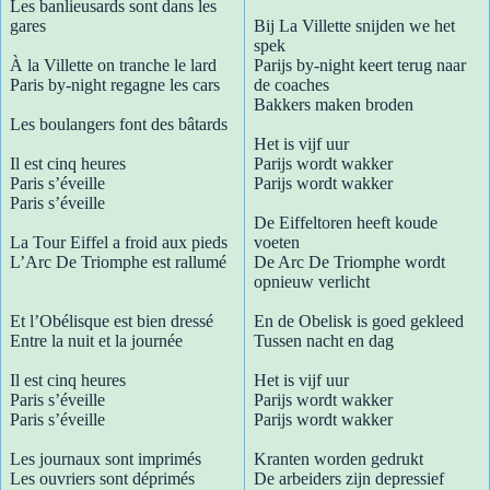
Les banlieusards sont dans les
gares
Bij La Villette snijden we het
spek
À la Villette on tranche le lard
Parijs by-night keert terug naar
Paris by-night regagne les cars
de coaches
Bakkers maken broden
Les boulangers font des bâtards
Het is vijf uur
Il est cinq heures
Parijs wordt wakker
Paris s’éveille
Parijs wordt wakker
Paris s’éveille
De Eiffeltoren heeft koude
La Tour Eiffel a froid aux pieds
voeten
L’Arc De Triomphe est rallumé
De Arc De Triomphe wordt
opnieuw verlicht
Et l’Obélisque est bien dressé
En de Obelisk is goed gekleed
Entre la nuit et la journée
Tussen nacht en dag
Il est cinq heures
Het is vijf uur
Paris s’éveille
Parijs wordt wakker
Paris s’éveille
Parijs wordt wakker
Les journaux sont imprimés
Kranten worden gedrukt
Les ouvriers sont déprimés
De arbeiders zijn depressief