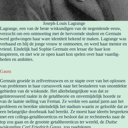
Joseph-Louis Lagrange
Lagrange, een van de beste wiskundigen van de negentiende eeuw,
verzocht om een ontmoeting met de hervormde student en Germain
werd gedwongen haar ware identiteit bekend te maken. Lagrange was
verbaasd en blij de jonge vrouw te ontmoeten, en werd haar mentor en
vriend. Eindelijk had Sophie Germain een leraar die haar kon
inspireren, en met wie ze open kaart kon spelen over haar vaardig-
heden en ambities.
Gauss
Germain groeide in zelfvertrouwen en ze stapte over van het oplossen
van problemen in haar cursuswerk naar het bestuderen van onontdekte
gebieden van de wiskunde. Het allerbelangrijkste was dat ze
geïnteresseerd raakte in de getaltheorie en onvermijdelijk hoorde ze
van de laatste stelling van Fermat. Ze werkte een aantal jaren aan het
probleem en bereikte uiteindelijk het stadium waarin ze geloofde dat ze
een belangrijke doorbraak had bereikt. Ze moest haar ideeën bespreken
met een collega-getaltheoreticus en besloot dat ze rechtstreeks naar de
top zou gaan en de grootste getaltheoreticus ter wereld, de
Duitse
wiskundige
Carl Friedrich Gauss
, zou raadplegen.