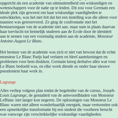
opgericht als een academie van uitmuntendheid om wiskundigen en
wetenschappers voor de natie op te leiden. Dit zou voor Germain een
ideale plek zijn geweest om haar wiskundige vaardigheden te
ontwikkelen, was het niet feit dat het een instelling was die alleen voor
mannen was gereserveerd. Ze ging de confrontatie met het
bestuursorgaan van de academie niet aan, maar nam in plaats daarvan
haar toevlucht tot heimelijk studeren aan de Ecole door de identiteit
aan te nemen van een voormalig student aan de academie,
Monsieur
Antoine-August Le Blanc
.
Het bestuur van de academie was zich er niet van bewust dat de echte
monsieur Le Blanc Parijs had verlaten en bleef aantekeningen en
problemen voor hem drukken. Germain kreeg derhalve alles wat voor
Le Blanc bedoeld was, en elke week diende ze onder haar nieuwe
pseudoniem haar werk in.
Lagrange
Alles verliep volgens plan totdat de begeleider van de cursus,
Joseph-
Louis Lagrange
, de genialiteit van de antwoordbladen van Monsieur
LeBlanc niet langer kon negeren. De oplossingen van Monsieur Le
Blanc waren niet alleen wonderbaarlijk energiek, maar vertoonden ook
een opmerkelijke transformatie bij een student die voorheen berucht
was vanwege zijn verschrikkelijke wiskundige vaardigheden.