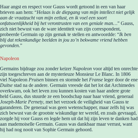
Haar angst en respect voor Gauss wordt getoond in een van haar
brieven aan hem: “
Helaas is de diepgang van mijn intellect niet gelijk
aan de vraatzucht van mijn eetlust, en ik voel een soort
onfatsoenlijkheid bij het verontrusten van een geniale man…
” Gauss,
zich niet bewust van de ware identiteit van zijn correspondent,
probeerde Germain op zijn gemak te stellen en antwoordde: “
Ik ben
blij dat rekenkundige beelden in jou zo’n bekwame vriend hebben
gevonden
.”
Napoleon
Germains bijdrage zou zonder keizer
Napoleon
voor altijd ten onrechte
zijn toegeschreven aan de mysterieuze Monsieur Le Blanc. In 1806
viel Napoleon
Pruisen
binnen en stormde het
Franse
leger door de ene
Duitse
stad na de andere. Germain vreesde dat het lot dat Archimedes
overkwam, ook het leven zou kunnen kosten van haar andere grote
held Gauss, dus stuurde ze een boodschap naar haar vriend, generaal
Joseph-Marie Pernety
, met het verzoek de veiligheid van Gauss te
garanderen. De generaal was geen wetenschapper, maar zelfs hij was
zich bewust van de grootste wiskundige ter wereld, en zoals gevraagd,
zorgde hij voor Gauss en legde hem uit dat hij zijn leven te danken had
aan mademoiselle Germain. Gauss was dankbaar maar verrast, want
hij had nog nooit van Sophie Germain gehoord.