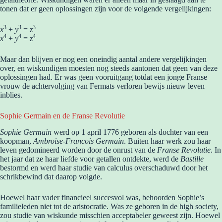
tonen dat er geen oplossingen zijn voor de volgende vergelijkingen:
3
3
3
x
+
y
=
z
4
4
4
x
+
y
=
z
Maar dan blijven er nog een oneindig aantal andere vergelijkingen
over, en wiskundigen moesten nog steeds aantonen dat geen van deze
oplossingen had. Er was geen vooruitgang totdat een jonge Franse
vrouw de achtervolging van Fermats verloren bewijs nieuw leven
inblies.
Sophie Germain en de Franse Revolutie
Sophie Germain
werd op 1 april 1776 geboren als dochter van een
koopman,
Ambroise-Francois Germain
. Buiten haar werk zou haar
leven gedomineerd worden door de onrust van de
Franse Revolutie
. In
het jaar dat ze haar liefde voor getallen ontdekte, werd de
Bastille
bestormd en werd haar studie van calculus overschaduwd door het
schrikbewind dat daarop volgde.
Hoewel haar vader financieel succesvol was, behoorden Sophie’s
familieleden niet tot de aristocratie. Was ze geboren in de high society,
zou studie van wiskunde misschien acceptabeler geweest zijn. Hoewel