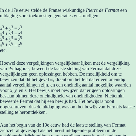
In de 17e eeuw stelde de Franse wiskundige
Pierre de Fermat
een
uitdaging voor toekomstige generaties wiskundigen.
3
3
3
x
+
y
=
z
4
4
4
x
+
y
=
z
5
5
5
x
+
y
=
z
6
6
6
x
+
y
=
z
etc.
Hoewel deze vergelijkingen vergelijkbaar lijken met de vergelijking
van Pythagoras, beweert de laatste stelling van Fermat dat deze
vergelijkingen geen oplossingen hebben. De moeilijkheid om te
bewijzen dat dit het geval is, draait om het feit dat er een oneindig
aantal vergelijkingen zijn, en een oneindig aantal mogelijke waarden
voor
x, y,
en
z.
Het bewijs moet bewijzen dat er geen oplossingen
bestaan binnen deze oneindigheid van oneindigheden. Niettemin
beweerde Fermat dat hij een bewijs had. Het bewijs is nooit
opgeschreven, dus de uitdaging was om het bewijs van Fermats laatste
stelling te herontdekken.
Aan het begin van de 19e eeuw had de laatste stelling van Fermat
zichzelf al gevestigd als het meest uitdagende probleem in de
getaltheorie. Wiskundigen waren er alleen maar in geslaagd aan te