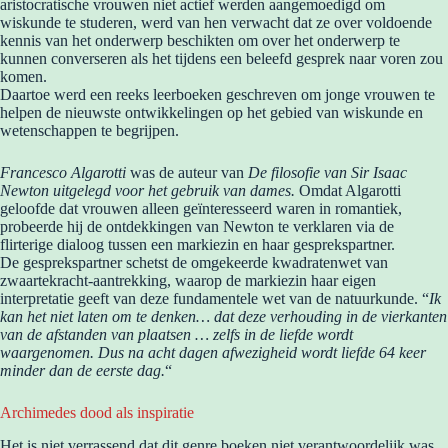
aristocratische vrouwen niet actief werden aangemoedigd om
wiskunde te studeren, werd van hen verwacht dat ze over voldoende
kennis van het onderwerp beschikten om over het onderwerp te
kunnen converseren als het tijdens een beleefd gesprek naar voren zou
komen.
Daartoe werd een reeks leerboeken geschreven om jonge vrouwen te
helpen de nieuwste ontwikkelingen op het gebied van wiskunde en
wetenschappen te begrijpen.
Francesco Algarotti
was de auteur van
De filosofie van Sir Isaac
Newton uitgelegd voor het gebruik van dames.
Omdat Algarotti
geloofde dat vrouwen alleen geïnteresseerd waren in romantiek,
probeerde hij de ontdekkingen van Newton te verklaren via de
flirterige dialoog tussen een markiezin en haar gesprekspartner.
De gesprekspartner schetst de omgekeerde kwadratenwet van
zwaartekracht-aantrekking, waarop de markiezin haar eigen
interpretatie geeft van deze fundamentele wet van de natuurkunde. “
Ik
kan het niet laten om te denken… dat deze verhouding in de vierkanten
van de afstanden van plaatsen … zelfs in de liefde wordt
waargenomen. Dus na acht dagen afwezigheid wordt liefde 64 keer
minder dan de eerste dag.
“
Archimedes dood als inspiratie
Het is niet verrassend dat dit genre boeken niet verantwoordelijk was