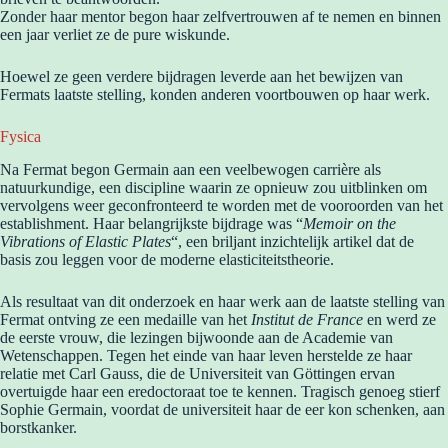
Zonder haar mentor begon haar zelfvertrouwen af te nemen en binnen
een jaar verliet ze de pure wiskunde.
Hoewel ze geen verdere bijdragen leverde aan het bewijzen van
Fermats laatste stelling, konden anderen voortbouwen op haar werk.
Fysica
Na Fermat begon Germain aan een veelbewogen carrière als
natuurkundige, een discipline waarin ze opnieuw zou uitblinken om
vervolgens weer geconfronteerd te worden met de vooroorden van het
establishment. Haar belangrijkste bijdrage was “
Memoir on the
Vibrations of Elastic Plates
“, een briljant inzichtelijk artikel dat de
basis zou leggen voor de moderne elasticiteitstheorie.
Als resultaat van dit onderzoek en haar werk aan de laatste stelling van
Fermat ontving ze een medaille van het
Institut de France
en werd ze
de eerste vrouw, die lezingen bijwoonde aan de Academie van
Wetenschappen. Tegen het einde van haar leven herstelde ze haar
relatie met Carl Gauss, die de Universiteit van Göttingen ervan
overtuigde haar een eredoctoraat toe te kennen. Tragisch genoeg stierf
Sophie Germain, voordat de universiteit haar de eer kon schenken, aan
borstkanker.