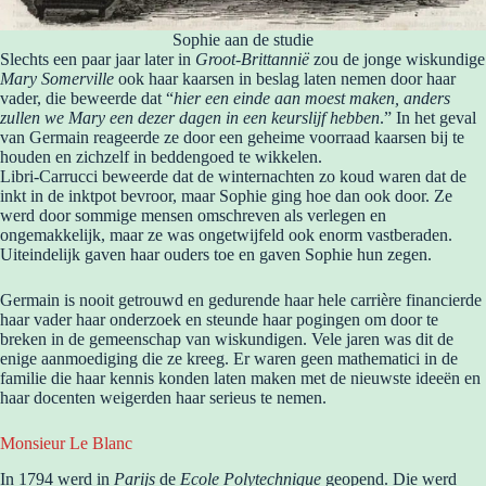
Sophie aan de studie
Slechts een paar jaar later in
Groot-Brittannië
zou de jonge wiskundige
Mary Somerville
ook haar kaarsen in beslag laten nemen door haar
vader, die beweerde dat “
hier een einde aan moest maken, anders
zullen we Mary een dezer dagen in een keurslijf hebben
.” In het geval
van Germain reageerde ze door een geheime voorraad kaarsen bij te
houden en zichzelf in beddengoed te wikkelen.
Libri-Carrucci beweerde dat de winternachten zo koud waren dat de
inkt in de inktpot bevroor, maar Sophie ging hoe dan ook door. Ze
werd door sommige mensen omschreven als verlegen en
ongemakkelijk, maar ze was ongetwijfeld ook enorm vastberaden.
Uiteindelijk gaven haar ouders toe en gaven Sophie hun zegen.
Germain is nooit getrouwd en gedurende haar hele carrière financierde
haar vader haar onderzoek en steunde haar pogingen om door te
breken in de gemeenschap van wiskundigen. Vele jaren was dit de
enige aanmoediging die ze kreeg. Er waren geen mathematici in de
familie die haar kennis konden laten maken met de nieuwste ideeën en
haar docenten weigerden haar serieus te nemen.
Monsieur Le Blanc
In 1794 werd in
Parijs
de
Ecole Polytechnique
geopend. Die werd