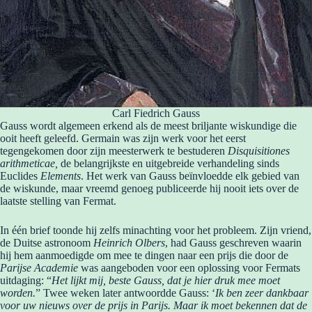
Carl Fiedrich Gauss
Gauss wordt algemeen erkend als de meest briljante wiskundige die
ooit heeft geleefd. Germain was zijn werk voor het eerst
tegengekomen door zijn meesterwerk te bestuderen
Disquisitiones
arithmeticae,
de belangrijkste en uitgebreide verhandeling sinds
Euclides
Elements
. Het werk van Gauss beïnvloedde elk gebied van
de wiskunde, maar vreemd genoeg publiceerde hij nooit iets over de
laatste stelling van Fermat.
In één brief toonde hij zelfs minachting voor het probleem. Zijn vriend,
de Duitse astronoom
Heinrich Olbers
, had Gauss geschreven waarin
hij hem aanmoedigde om mee te dingen naar een prijs die door de
Parijse Academie
was aangeboden voor een oplossing voor Fermats
uitdaging: “
Het lijkt mij, beste Gauss, dat je hier druk mee moet
worden.
” Twee weken later antwoordde Gauss: ‘
Ik ben zeer dankbaar
voor uw nieuws over de prijs in Parijs. Maar ik moet bekennen dat de