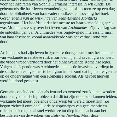
voor het inspireren van Sophie Germains interesse in wiskunde. De
gebeurtenis die haar leven veranderde, vond plaats toen ze op een dag
door de bibliotheek van haar vader rondkeek en toevallig het boek
Geschiedenis van de wiskunde
van
Jean-Étienne Montucla
tegenkwam
.
Het hoofdstuk dat het meeste tot haar verbeelding sprak
was Montucla’s essay over het leven van
Archimedes
. Zijn verslag van
de ontdekkingen van Archimedes was ongetwijfeld interessant, maar
wat haar fascinatie vooral aanwakkerde was het verhaal rond zijn
dood.
Archimedes had zijn leven in
Syracuse
doorgebracht met het studeren
van wiskunde in relatieve rust, maar toen hij eind zeventig was, werd
die vrede wreed verstoord door het binnenvallende Romeinse leger.
Volgens de legende was Archimedes tijdens de invasie zo verdiept in
de studie van een geometrische figuur in het zand dat hij niet reageerde
op de ondervraging van een Romeinse soldaat. Als gevolg hiervan
werd hij dood gespietst.
Germain concludeerde dat als iemand zo verteerd zou kunnen worden
door een geometrisch probleem dat dit tot zijn dood zou kunnen leiden,
wiskunde het meest boeiende onderwerp ter wereld moest zijn. Ze
begon zichzelf onmiddellijk de basisprincipes van getaltheorie en
calculus te leren, en al snel werkte ze tot diep in de nacht aan het
bestuderen van de werken van
Euler
en
Newton
. Maar deze