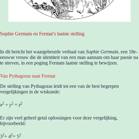
Sophie Germain en Fermat’s laatste stelling
In dit bericht het waargebeurde verhaal van
Sophie Germain
, een 18e-
eeuwse vrouw die de identiteit van een man aannam om haar passie na
te streven, in een poging Fermats laatste stelling te bewijzen.
Van Pythagoras naar Fermat
De stelling van Pythagoras leidt tot een van de best begrepen
vergelijkingen in de wiskunde:
2
2
2
x
+
y
=
z
Er zijn veel geheel getal oplossingen voor deze vergelijking,
bijvoorbeeld:
2
2
2
3
+ 4
= 5