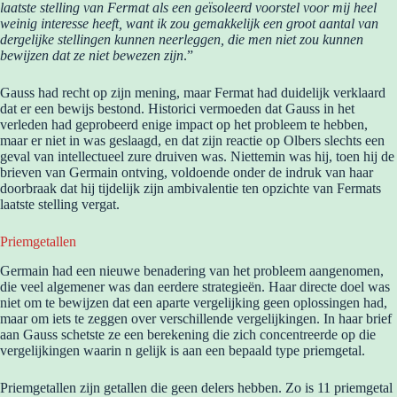
laatste stelling van Fermat als een geïsoleerd voorstel voor mij heel
weinig interesse heeft, want ik zou gemakkelijk een groot aantal van
dergelijke stellingen kunnen neerleggen, die men niet zou kunnen
bewijzen dat ze niet bewezen zijn
.”
Gauss had recht op zijn mening, maar Fermat had duidelijk verklaard
dat er een bewijs bestond. Historici vermoeden dat Gauss in het
verleden had geprobeerd enige impact op het probleem te hebben,
maar er niet in was geslaagd, en dat zijn reactie op Olbers slechts een
geval van intellectueel zure druiven was. Niettemin was hij, toen hij de
brieven van Germain ontving, voldoende onder de indruk van haar
doorbraak dat hij tijdelijk zijn ambivalentie ten opzichte van Fermats
laatste stelling vergat.
Priemgetallen
Germain had een nieuwe benadering van het probleem aangenomen,
die veel algemener was dan eerdere strategieën. Haar directe doel was
niet om te bewijzen dat een aparte vergelijking geen oplossingen had,
maar om iets te zeggen over verschillende vergelijkingen. In haar brief
aan Gauss schetste ze een berekening die zich concentreerde op die
vergelijkingen waarin n gelijk is aan een bepaald type priemgetal.
Priemgetallen zijn getallen die geen delers hebben. Zo is 11 priemgetal