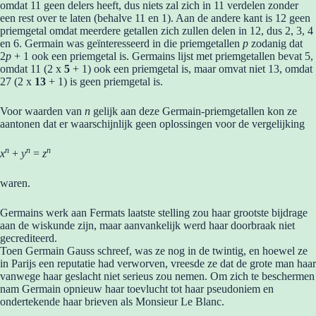
omdat 11 geen delers heeft, dus niets zal zich in 11 verdelen zonder
een rest over te laten (behalve 11 en 1). Aan de andere kant is 12 geen
priemgetal omdat meerdere getallen zich zullen delen in 12, dus 2, 3, 4
en 6. Germain was geïnteresseerd in die priemgetallen
p
zodanig dat
2
p
+ 1 ook een priemgetal is. Germains lijst met priemgetallen bevat 5,
omdat 11 (2 x
5
+ 1) ook een priemgetal is, maar omvat niet 13, omdat
27 (2 x
13
+ 1) is geen priemgetal is.
Voor waarden van
n
gelijk aan deze Germain-priemgetallen kon ze
aantonen dat er waarschijnlijk geen oplossingen voor de vergelijking
n
n
n
x
+
y
=
z
waren.
Germains werk aan Fermats laatste stelling zou haar grootste bijdrage
aan de wiskunde zijn, maar aanvankelijk werd haar doorbraak niet
gecrediteerd.
Toen Germain Gauss schreef, was ze nog in de twintig, en hoewel ze
in Parijs een reputatie had verworven, vreesde ze dat de grote man haar
vanwege haar geslacht niet serieus zou nemen. Om zich te beschermen
nam Germain opnieuw haar toevlucht tot haar pseudoniem en
ondertekende haar brieven als Monsieur Le Blanc.