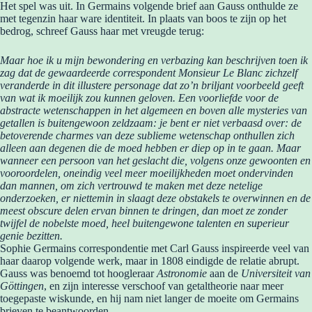
Het spel was uit. In Germains volgende brief aan Gauss onthulde ze
met tegenzin haar ware identiteit. In plaats van boos te zijn op het
bedrog, schreef Gauss haar met vreugde terug:
Maar hoe ik u mijn bewondering en verbazing kan beschrijven toen ik
zag dat de gewaardeerde correspondent Monsieur Le Blanc zichzelf
veranderde in dit illustere personage dat zo’n briljant voorbeeld geeft
van wat ik moeilijk zou kunnen geloven. Een voorliefde voor de
abstracte wetenschappen in het algemeen en boven alle mysteries van
getallen is buitengewoon zeldzaam: je bent er niet verbaasd over: de
betoverende charmes van deze sublieme wetenschap onthullen zich
alleen aan degenen die de moed hebben er diep op in te gaan. Maar
wanneer een persoon van het geslacht die, volgens onze gewoonten en
vooroordelen, oneindig veel meer moeilijkheden moet ondervinden
dan mannen, om zich vertrouwd te maken met deze netelige
onderzoeken, er niettemin in slaagt deze obstakels te overwinnen en de
meest obscure delen ervan binnen te dringen, dan moet ze zonder
twijfel de nobelste moed, heel buitengewone talenten en superieur
genie bezitten.
Sophie Germains correspondentie met Carl Gauss inspireerde veel van
haar daarop volgende werk, maar in 1808 eindigde de relatie abrupt.
Gauss was benoemd tot hoogleraar
Astronomie
aan de
Universiteit van
Göttingen
, en zijn interesse verschoof van getaltheorie naar meer
toegepaste wiskunde, en hij nam niet langer de moeite om Germains
brieven te beantwoorden.