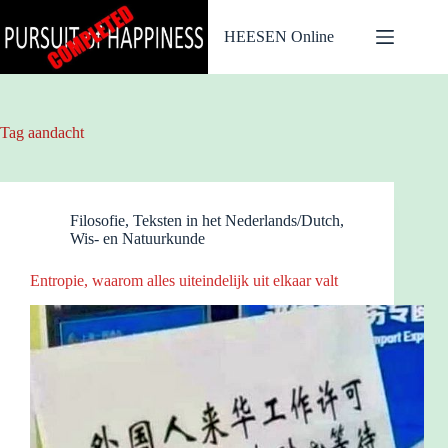
Ga
naar
HEESEN Online
de
inhoud
Tag
aandacht
Filosofie
,
Teksten in het Nederlands/Dutch
,
Wis- en Natuurkunde
Entropie, waarom alles uiteindelijk uit elkaar valt