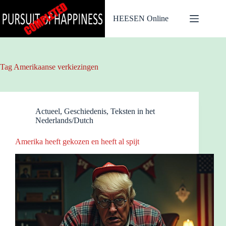
Ga
naar
HEESEN Online
de
inhoud
Tag
Amerikaanse verkiezingen
Actueel
,
Geschiedenis
,
Teksten in het
Nederlands/Dutch
Amerika heeft gekozen en heeft al spijt