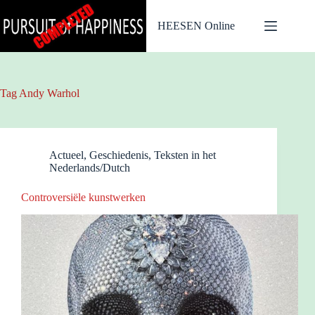
Ga
naar
HEESEN Online
de
inhoud
Tag
Andy Warhol
Actueel
,
Geschiedenis
,
Teksten in het
Nederlands/Dutch
Controversiële kunstwerken