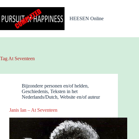
Ga
naar
de
HEESEN Online
inhoud
Tag
At Seventeen
Bijzondere personen en/of helden
,
Geschiedenis
,
Teksten in het
Nederlands/Dutch
,
Website en/of auteur
Janis Ian – At Seventeen