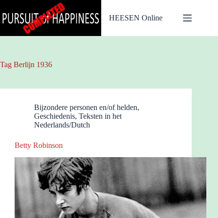
Ga
naar
HEESEN Online
de
inhoud
Tag
Berlijn 1936
Bijzondere personen en/of helden
,
Geschiedenis
,
Teksten in het
Nederlands/Dutch
Betty Robinson