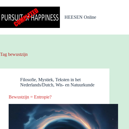
Ga
naar
de
HEESEN Online
inhoud
Tag
bewustzijn
Filosofie
,
Mystiek
,
Teksten in het
Nederlands/Dutch
,
Wis- en Natuurkunde
Bewustzijn = Entropie?