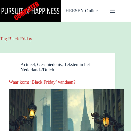
Ga
naar
HEESEN Online
de
inhoud
Tag
Black Friday
Actueel
,
Geschiedenis
,
Teksten in het
Nederlands/Dutch
Waar komt ‘Black Friday’ vandaan?