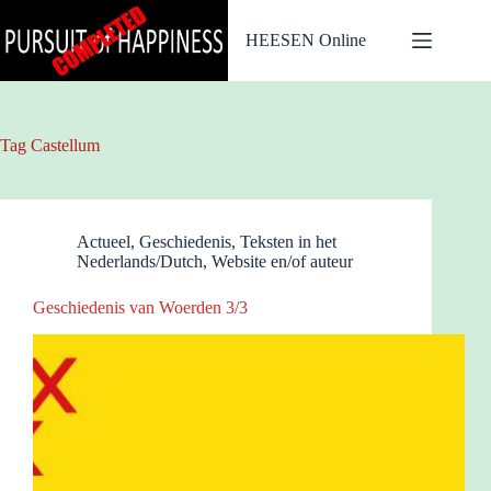
Ga
naar
HEESEN Online
de
inhoud
Tag
Castellum
Actueel
,
Geschiedenis
,
Teksten in het
Nederlands/Dutch
,
Website en/of auteur
Geschiedenis van Woerden 3/3