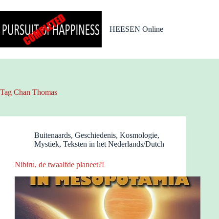
Ga
naar
de
HEESEN Online
inhoud
Tag
Chan Thomas
Buitenaards
,
Geschiedenis
,
Kosmologie
,
Mystiek
,
Teksten in het Nederlands/Dutch
Nibiru, de twaalfde planeet?!