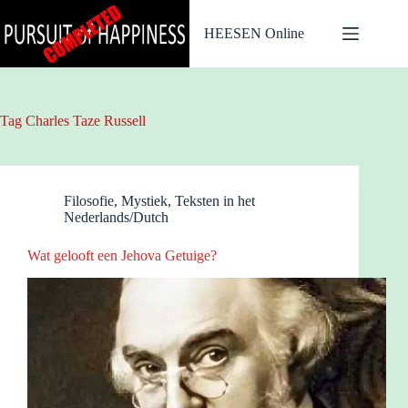
Ga
naar
HEESEN Online
de
inhoud
Tag
Charles Taze Russell
Filosofie
,
Mystiek
,
Teksten in het
Nederlands/Dutch
Wat gelooft een Jehova Getuige?