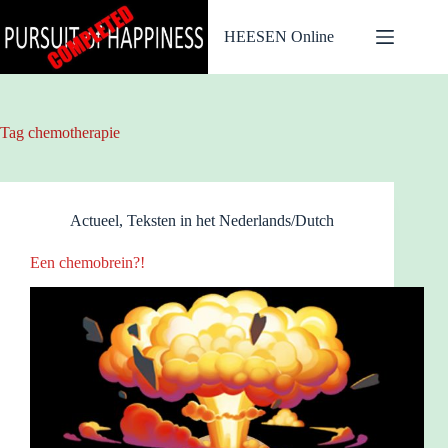
Ga
naar
HEESEN Online
de
inhoud
Tag
chemotherapie
Actueel
,
Teksten in het Nederlands/Dutch
Een chemobrein?!