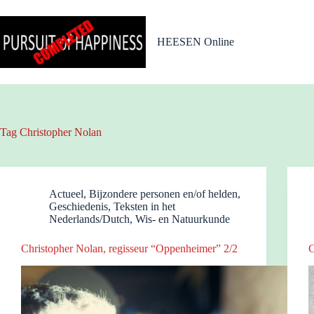
Ga
naar
de
HEESEN Online
inhoud
Tag
Christopher Nolan
Actueel
,
Bijzondere personen en/of helden
,
Geschiedenis
,
Teksten in het
Nederlands/Dutch
,
Wis- en Natuurkunde
Christopher Nolan, regisseur “Oppenheimer” 2/2
C