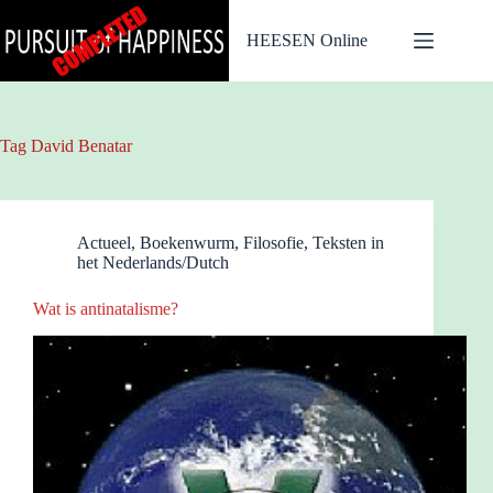
Ga
naar
HEESEN Online
de
inhoud
Tag
David Benatar
Actueel
,
Boekenwurm
,
Filosofie
,
Teksten in
het Nederlands/Dutch
Wat is antinatalisme?