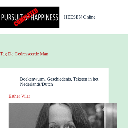
Ga
naar
de
HEESEN Online
inhoud
Tag
De Gedresseerde Man
Boekenwurm
,
Geschiedenis
,
Teksten in het
Nederlands/Dutch
Esther Vilar