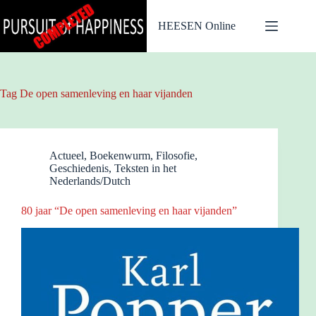
Ga
naar
HEESEN Online
de
inhoud
Tag
De open samenleving en haar vijanden
Actueel
,
Boekenwurm
,
Filosofie
,
Geschiedenis
,
Teksten in het
Nederlands/Dutch
80 jaar “De open samenleving en haar vijanden”