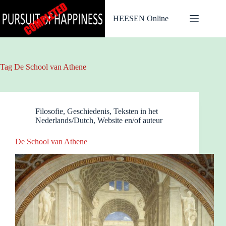
Ga
naar
HEESEN Online
de
inhoud
Tag
De School van Athene
Filosofie
,
Geschiedenis
,
Teksten in het
Nederlands/Dutch
,
Website en/of auteur
De School van Athene