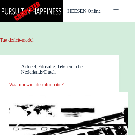
Ga
naar
HEESEN Online
de
inhoud
Tag
deficit-model
Actueel
,
Filosofie
,
Teksten in het
Nederlands/Dutch
Waarom wint desinformatie?