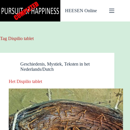
Ga
naar
HEESEN Online
de
inhoud
Tag
Dispilio tablet
Geschiedenis
,
Mystiek
,
Teksten in het
Nederlands/Dutch
Het Dispilio tablet