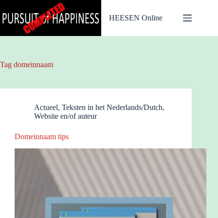
Ga
naar
HEESEN Online
de
inhoud
Tag
domeinnaam
Actueel
,
Teksten in het Nederlands/Dutch
,
Website en/of auteur
Domeinnaam tips