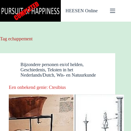
Ga
naar
HEESEN Online
de
inhoud
Tag
echappement
Bijzondere personen en/of helden
,
Geschiedenis
,
Teksten in het
Nederlands/Dutch
,
Wis- en Natuurkunde
Een onbekend genie: Ctesibius