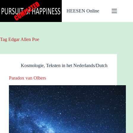
Ga
naar
HEESEN Online
de
inhoud
Tag
Edgar Allen Poe
Kosmologie
,
Teksten in het Nederlands/Dutch
Paradox van Olbers