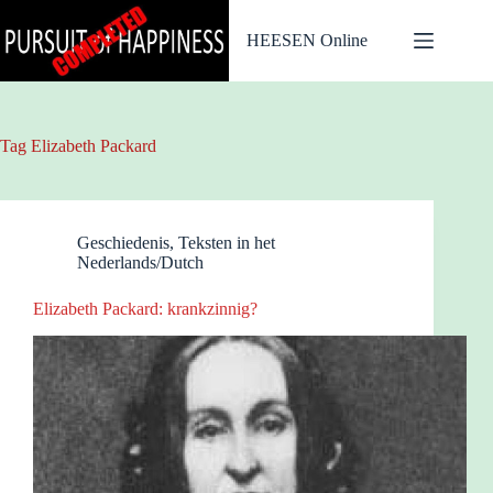
Ga
naar
HEESEN Online
de
inhoud
Tag
Elizabeth Packard
Geschiedenis
,
Teksten in het
Nederlands/Dutch
Elizabeth Packard: krankzinnig?