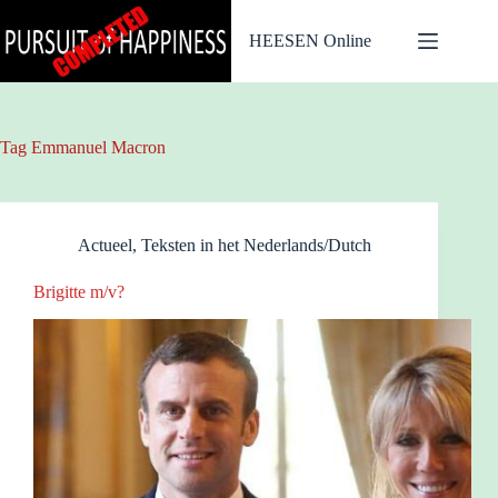
Ga
naar
HEESEN Online
de
inhoud
Tag
Emmanuel Macron
Actueel
,
Teksten in het Nederlands/Dutch
Brigitte m/v?