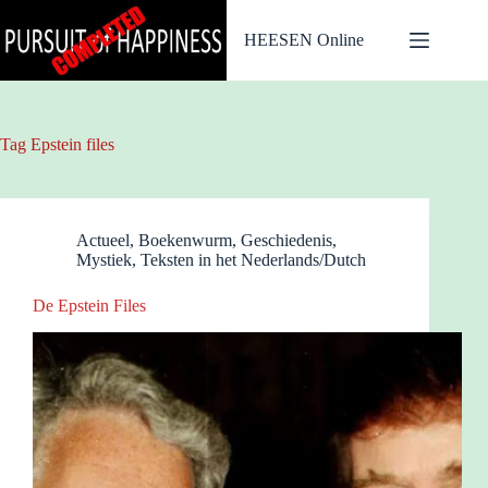
Ga
naar
HEESEN Online
de
inhoud
Tag
Epstein files
Actueel
,
Boekenwurm
,
Geschiedenis
,
Mystiek
,
Teksten in het Nederlands/Dutch
De Epstein Files