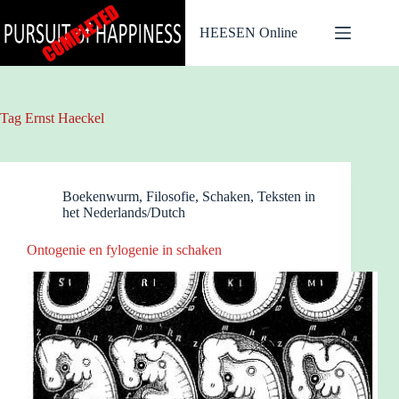
Ga
naar
HEESEN Online
de
inhoud
Tag
Ernst Haeckel
Boekenwurm
,
Filosofie
,
Schaken
,
Teksten in
het Nederlands/Dutch
Ontogenie en fylogenie in schaken